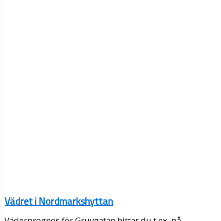
Vädret i Nordmarkshyttan
Väderprognos för Gruvgatan hittar du t.ex. på