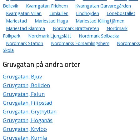
Bellevik
Kvarngatan Fridhem
Kvarngatan Garvaregården
Kvarngatan Villan
Limkullen
Lindhöjden
Lönebostället
Mariestad
Mariestad Haga
Mariestad Killingtjärnen
Mariestad Klamma
Nordmark Brattvreten
Nordmark
Folkpark
Nordmark Ljungslätt
Nordmark Solbacka
Nordmark Station
Nordmarks Församlingshem
Nordmarks
Skola
Gruvgatan på andra orter
Gruvgatan, Bjuv
Gruvgatan, Boliden
Gruvgatan, Falun
Gruvgatan, Filipstad
Gruvgatan, Grythyttan
Gruvgatan, Höganäs
Gruvgatan, Krylbo
Gruvgatan, Kumla