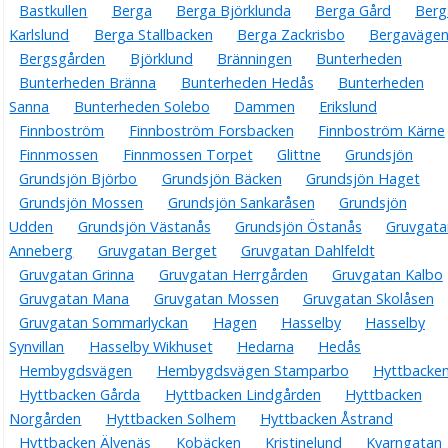
Bastkullen
Berga
Berga Björklunda
Berga Gård
Berg
Karlslund
Berga Stallbacken
Berga Zackrisbo
Bergaväge
Bergsgården
Björklund
Bränningen
Bunterheden
Bunterheden Bränna
Bunterheden Hedås
Bunterheden
Sanna
Bunterheden Solebo
Dammen
Erikslund
Finnboström
Finnboström Forsbacken
Finnboström Kärne
Finnmossen
Finnmossen Torpet
Glittne
Grundsjön
Grundsjön Björbo
Grundsjön Bäcken
Grundsjön Haget
Grundsjön Mossen
Grundsjön Sankaråsen
Grundsjön
Udden
Grundsjön Västanås
Grundsjön Östanås
Gruvgata
Anneberg
Gruvgatan Berget
Gruvgatan Dahlfeldt
Gruvgatan Grinna
Gruvgatan Herrgården
Gruvgatan Kalbo
Gruvgatan Mana
Gruvgatan Mossen
Gruvgatan Skolåsen
Gruvgatan Sommarlyckan
Hagen
Hasselby
Hasselby
Synvillan
Hasselby Wikhuset
Hedarna
Hedås
Hembygdsvägen
Hembygdsvägen Stamparbo
Hyttbacke
Hyttbacken Gårda
Hyttbacken Lindgården
Hyttbacken
Norgården
Hyttbacken Solhem
Hyttbacken Åstrand
Hyttbacken Älvenäs
Kobäcken
Kristinelund
Kvarngatan