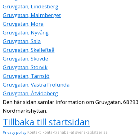
Gruvgatan, Lindesberg
Gruvgatan, Malmberget
Gruvgatan, Mora
Gruvgatan, Nyvång
Gruvgatan, Sala
Gruvgatan, Skellefteå
Gruvgatan, Skövde
Gruvgatan, Storvik
Gruvgatan, Tärnsjö
Gruvgatan, Västra Frölunda
Gruvgatan, Åtvidaberg
Den här sidan samlar information om Gruvgatan, 68293
Nordmarkshyttan.
Tillbaka till startsidan
Kontakt: kontakt (snabel-a) svenskaplatser.se
Privacy policy