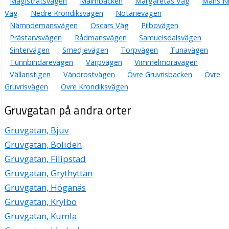
Magistratsvägen
Malmbacken
Margaretas Väg
Måns Ni
Väg
Nedre Krondiksvägen
Notarievägen
Nämndemansvägen
Oscars Väg
Pilbovägen
Prästarvsvägen
Rådmansvägen
Samuelsdalsvägen
Sintervägen
Smedjevägen
Torpvägen
Tunavägen
Tunnbindarevägen
Varpvägen
Vimmelmoravägen
Vällanstigen
Vändrostvägen
Övre Gruvrisbacken
Övre
Gruvrisvägen
Övre Krondiksvägen
Gruvgatan på andra orter
Gruvgatan, Bjuv
Gruvgatan, Boliden
Gruvgatan, Filipstad
Gruvgatan, Grythyttan
Gruvgatan, Höganäs
Gruvgatan, Krylbo
Gruvgatan, Kumla