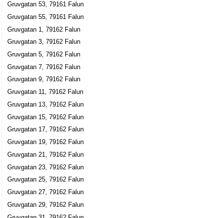
Gruvgatan 53, 79161 Falun
Gruvgatan 38, 79161 Falun
Gruvgatan 55, 79161 Falun
Viva Pool & Spa i Dalarna AB
Gruvgatan 1, 79162 Falun
Bo Magnus Eriksson
Gruvgatan 3, 79162 Falun
023-790850
Gruvgatan 38, 79161 Falun
Gruvgatan 5, 79162 Falun
Gruvgatan 7, 79162 Falun
Lugnets Gård AB
Gruvgatan 9, 79162 Falun
Stefan Andersson
Gruvgatan 11, 79162 Falun
023-790090
Gruvgatan 42 C, 79161 Falun
Gruvgatan 13, 79162 Falun
Lugnets Gård Fastighets AB
Gruvgatan 15, 79162 Falun
Anna Margona Andersson
Gruvgatan 17, 79162 Falun
023-790090
Gruvgatan 19, 79162 Falun
Gruvgatan 42 C, 79161 Falun
Gruvgatan 21, 79162 Falun
Hedbergs Skog & Ekologitjänst
Gruvgatan 23, 79162 Falun
Jan Erik Hedberg
Gruvgatan 25, 79162 Falun
0580-71363
Gruvgatan 27, 79162 Falun
Gruvgatan 45, 79161 Falun
Gruvgatan 29, 79162 Falun
Skogsresor i Sverige AB
Gruvgatan 31, 79162 Falun