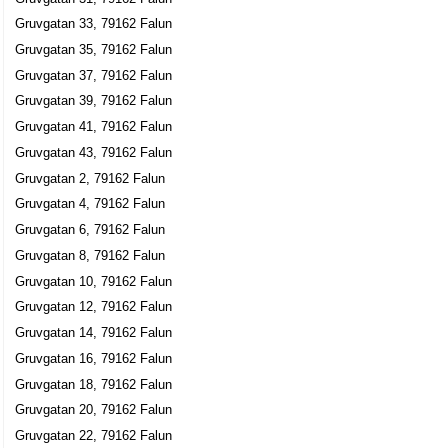
Jan Erik Hedberg
Gruvgatan 33, 79162 Falun
Gruvgatan 45, 79161 Falun
Gruvgatan 35, 79162 Falun
Gruvgatan 37, 79162 Falun
Constantine HB
Gruvgatan 39, 79162 Falun
Jason Alfred Holifield
Gruvgatan 41, 79162 Falun
Gruvgatan 49, 79161 Falun
Gruvgatan 43, 79162 Falun
Friskvårdshuset i Falun AB
Gruvgatan 2, 79162 Falun
John Patrik Schultz
Gruvgatan 4, 79162 Falun
023-15525
Gruvgatan 6, 79162 Falun
Gruvgatan 7, 79162 Falun
Gruvgatan 8, 79162 Falun
Gruvgatan 10, 79162 Falun
Gruvgatan 12, 79162 Falun
Gruvgatan 14, 79162 Falun
Gruvgatan 16, 79162 Falun
Gruvgatan 18, 79162 Falun
Gruvgatan 20, 79162 Falun
Gruvgatan 22, 79162 Falun