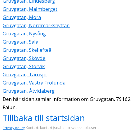
Gruvgatan, Lindesberg
Gruvgatan, Malmberget
Gruvgatan, Mora
Gruvgatan, Nordmarkshyttan
Gruvgatan, Nyvång
Gruvgatan, Sala
Gruvgatan, Skellefteå
Gruvgatan, Skövde
Gruvgatan, Storvik
Gruvgatan, Tärnsjö
Gruvgatan, Västra Frölunda
Gruvgatan, Åtvidaberg
Den här sidan samlar information om Gruvgatan, 79162
Falun.
Tillbaka till startsidan
Kontakt: kontakt (snabel-a) svenskaplatser.se
Privacy policy