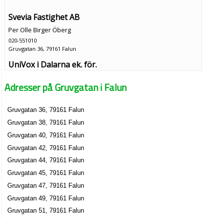
Svevia Fastighet AB
Per Olle Birger Öberg
020-551010
Gruvgatan 36, 79161 Falun
UniVox i Dalarna ek. för.
Evert Thomas Samuelsson
Adresser på Gruvgatan i Falun
023-705550
Gruvgatan 36, 79161 Falun
Gruvgatan 36, 79161 Falun
Anera HB
Gruvgatan 38, 79161 Falun
023-13671
Gruvgatan 38, 79161 Falun
Gruvgatan 40, 79161 Falun
Kopparberget AB
Gruvgatan 42, 79161 Falun
Erik Daniel Söderberg
Gruvgatan 44, 79161 Falun
023-13671
Gruvgatan 45, 79161 Falun
Gruvgatan 38, 79161 Falun
Gruvgatan 47, 79161 Falun
M. Eriksson Byggteknik AB
Gruvgatan 49, 79161 Falun
Bo Magnus Eriksson
Gruvgatan 51, 79161 Falun
023-39020