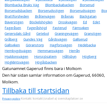
Blombacka Bruks Väg
Blombackabacken
Borserud
Borserudsbacken
Borserudsstigen
Borserudsvägen
Bo
Brattforsheden
Bråtenvägen
Bråxnäs
Bäckgatan
Bäverstigen
Böckelshöjden
Droskvägen
Ed
Edet
Fageråsen
Fageråshöjd
Fasterud
Färnsviken
Geijersdals Gård
Getebol
Graningevägen
Granstigen
Gråberg
Gundes Väg
Gårdsvägen
Gällserud
Gällsviken
Göranstorp
Hagforsvägen
Hedebacka
Hembygdsvägen
Hemmansvägen
Herrån
Hjuldonsvägen
Horssjösätern
Håltsbyn
Högberg
Högklintsvägen
Högåsbacken
Gatunamnet Gaperud finns bara i Molkom
Den här sidan samlar information om Gaperud, 66060,
Molkom.
Tillbaka till startsidan
Kontakt: kontakt (snabel-a) svenskaplatser.se
Privacy policy