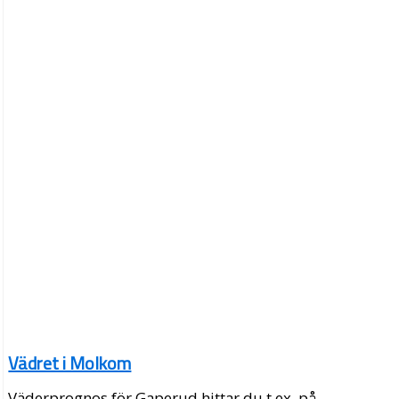
Vädret i Molkom
Väderprognos för Gaperud hittar du t.ex. på