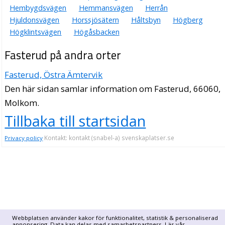
Hembygdsvägen
Hemmansvägen
Herrån
Hjuldonsvägen
Horssjösätern
Håltsbyn
Högberg
Högklintsvägen
Högåsbacken
Fasterud på andra orter
Fasterud, Östra Ämtervik
Den här sidan samlar information om Fasterud, 66060,
Molkom.
Tillbaka till startsidan
Kontakt: kontakt (snabel-a) svenskaplatser.se
Privacy policy
Webbplatsen använder kakor för funktionalitet, statistik & personaliserad
annonsering. Data kan delas med samarbetspartners. Läs vår