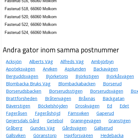
Fasterud 516, 66060 Molkom
Fasterud 518, 66060 Molkom
Fasterud 520, 66060 Molkom
Fasterud 522, 66060 Molkom
Fasterud 524, 66060 Molkom
Andra gator inom samma postnummer
Acksjön
Alberts Väg
Alfreds Väg
Ambjörbyn
Apoteksvägen
Arviken
Asplunden
Backavägen
Berguddsvägen
Björketorp
Björkstigen
Björkåsvägen
Blombacka Bruks Väg
Blombackabacken
Borserud
Borserudsbacken
Borserudsstigen
Borserudsvägen
Bo
Brattforsheden
Bråtenvägen
Bråxnäs
Bäckgatan
Bäverstigen
Böckelshöjden
Droskvägen
Ed
Edet
Fageråsen
Fageråshöjd
Färnsviken
Gaperud
Geijersdals Gård
Getebol
Graningevägen
Granstigen
Gråberg
Gundes Väg
Gårdsvägen
Gällserud
Gällsviken
Göranstorp
Hagforsvägen
Hedebacka