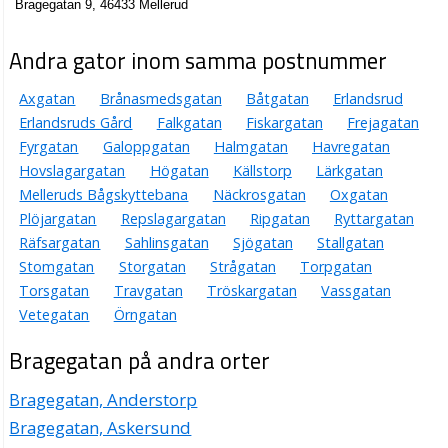
Bragegatan 9, 46433 Mellerud
Andra gator inom samma postnummer
Axgatan
Brånasmedsgatan
Båtgatan
Erlandsrud
Erlandsruds Gård
Falkgatan
Fiskargatan
Frejagatan
Fyrgatan
Galoppgatan
Halmgatan
Havregatan
Hovslagargatan
Högatan
Källstorp
Lärkgatan
Melleruds Bågskyttebana
Näckrosgatan
Oxgatan
Plöjargatan
Repslagargatan
Ripgatan
Ryttargatan
Räfsargatan
Sahlinsgatan
Sjögatan
Stallgatan
Stomgatan
Storgatan
Strågatan
Torpgatan
Torsgatan
Travgatan
Tröskargatan
Vassgatan
Vetegatan
Örngatan
Bragegatan på andra orter
Bragegatan, Anderstorp
Bragegatan, Askersund