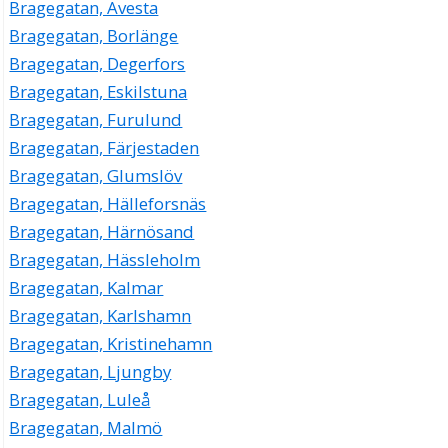
Bragegatan, Avesta
Bragegatan, Borlänge
Bragegatan, Degerfors
Bragegatan, Eskilstuna
Bragegatan, Furulund
Bragegatan, Färjestaden
Bragegatan, Glumslöv
Bragegatan, Hälleforsnäs
Bragegatan, Härnösand
Bragegatan, Hässleholm
Bragegatan, Kalmar
Bragegatan, Karlshamn
Bragegatan, Kristinehamn
Bragegatan, Ljungby
Bragegatan, Luleå
Bragegatan, Malmö