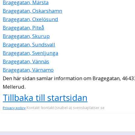
Bragegatan, Märsta
Bragegatan, Oskarshamn
Bragegatan, Oxelösund
Bragegatan, Piteå
Bragegatan, Skurup
Bragegatan, Sundsvall
Bragegatan, Svenljunga
Bragegatan, Vännäs
Bragegatan, Värnamo
Den här sidan samlar information om Bragegatan, 4643
Mellerud.
Tillbaka till startsidan
Kontakt: kontakt (snabel-a) svenskaplatser.se
Privacy policy