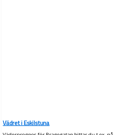
Vädret i Eskilstuna
Väderprognos för Bragegatan hittar du t.ex. på