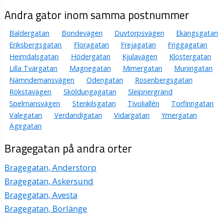
Andra gator inom samma postnummer
Baldergatan
Bondevägen
Duvtorpsvägen
Ekängsgatan
Eriksbergsgatan
Floragatan
Frejagatan
Friggagatan
Heimdalsgatan
Hödergatan
Kjulavägen
Klostergatan
Lilla Tvärgatan
Magnegatan
Mimergatan
Muningatan
Nämndemansvägen
Odengatan
Rosenbergsgatan
Rökstavägen
Sköldungagatan
Sleipnergränd
Spelmansvägen
Stenkilsgatan
Tivoliallén
Torfinngatan
Valegatan
Verdandigatan
Vidargatan
Ymergatan
Ägirgatan
Bragegatan på andra orter
Bragegatan, Anderstorp
Bragegatan, Askersund
Bragegatan, Avesta
Bragegatan, Borlänge