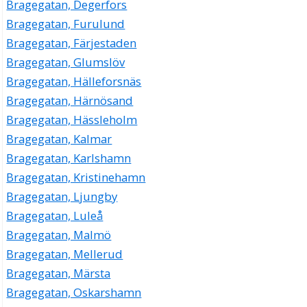
Bragegatan, Degerfors
Bragegatan, Furulund
Bragegatan, Färjestaden
Bragegatan, Glumslöv
Bragegatan, Hälleforsnäs
Bragegatan, Härnösand
Bragegatan, Hässleholm
Bragegatan, Kalmar
Bragegatan, Karlshamn
Bragegatan, Kristinehamn
Bragegatan, Ljungby
Bragegatan, Luleå
Bragegatan, Malmö
Bragegatan, Mellerud
Bragegatan, Märsta
Bragegatan, Oskarshamn