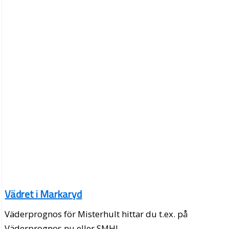
Vädret i Markaryd
Väderprognos för Misterhult hittar du t.ex. på
Väderprognos.nu eller SMHI.