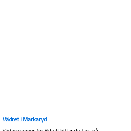
Vädret i Markaryd
Väderprognos för Ekhult hittar du t.ex. på