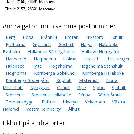
Ekhult 2155, 28591 Markaryd
Ekhult 2157, 28591 Markaryd
Andra gator inom samma postnummer
Berg
Boda
Brånhult
Brötan
Erikstorp
Exhult
Fjärholma
Grysshult
Göshult
Haga
Hallaböke
Byaholm
Hallaböke Södergården
Hallaryd Norregård
Hannabad
Harpholma
Holma
Hualtet
Hualtsvägen
Hulabäck
Hylte
Högaholma
Högaholma Stenshult
Högholma
Kornberga Bokelund
Kornberga Hallaböke
Kornberga Södergård
Köphult
Misterhult
Norra
Misterhult
Nybygget
Oshult
Ripe
Sjöbo
Sjöhult
Stenshult
Stenshult Hallaböke
Sånna
Södra Århult
Tormansbygd
Tuthult
Ulvaryd
Vekaboda
Västra
Hallaryd
Västra Kornberga
Ålhult
Ekhult på andra orter