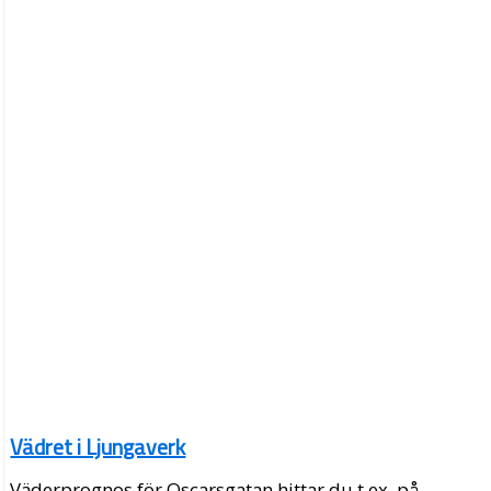
Vädret i Ljungaverk
Väderprognos för Oscarsgatan hittar du t.ex. på