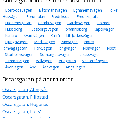
Andra gator inom samma postnummer
Borrbodsvägen
Båtsmansvägen
Egnahemsvägen
Folke
Husvägen
Forumplan
Fredriksdal
Fredriksgatan
Fridhemsgatan
Gamla Vägen
Gärdesvägen
Holmen
Hussborg
Hussborgsvägen
Johannisberg
Kapellvägen
Karlsro
Kvarnvägen
Källrå
Lill-Jockesvägen
Ljungavägen
Medisvägen
Movägen
Norra
Järnvägsgatan
Parkvägen
Ringvägen
Risavägen
Riset
Storholmsvägen
Sörhångstavägen
Terrassvägen
Timmervägen
Vallvägen
Villagatan
Västerhångsta
Åkervägen
Åse
Åsevägen
Ängsvägen
Ö
Oscarsgatan på andra orter
Oscarsgatan, Alingsås
Oscarsgatan, Filipstad
Oscarsgatan, Höganäs
Oscarsgatan, Luleå