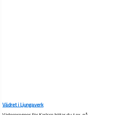
Vädret i Ljungaverk
Väderprognos för Karlsro hittar du t.ex. på