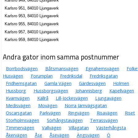
Karlsro 949, 84010 Ljungaverk
Karlsro 951, 84010 Ljungaverk
Karlsro 953, 84010 Ljungaverk
Karlsro 955, 84010 Ljungaverk
Karlsro 957, 84010 Ljungaverk
Karlsro 959, 84010 Ljungaverk
Andra gator inom samma postnummer
Borrbodsvägen
Båtsmansvägen
Egnahemsvägen
Folke
Husvägen
Forumplan
Fredriksdal
Fredriksgatan
Fridhemsgatan
Gamla Vägen
Gärdesvägen
Holmen
Hussborg
Hussborgsvägen
Johannisberg
Kapellvägen
Kvarnvägen
Källrå
Lill-Jockesvägen
Ljungavägen
Medisvägen
Movägen
Norra Järnvägsgatan
Oscarsgatan
Parkvägen
Ringvägen
Risavägen
Riset
Storholmsvägen
Sörhångstavägen
Terrassvägen
Timmervägen
Vallvägen
Villagatan
Västerhångsta
Åkervägen
Åse
Åsevägen
Ängsvägen
Ö