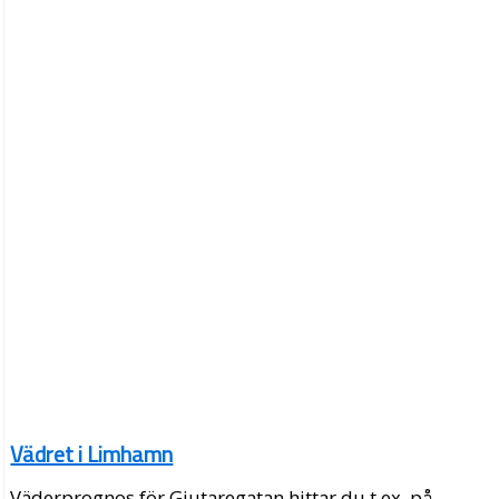
Vädret i Limhamn
Väderprognos för Gjutaregatan hittar du t.ex. på