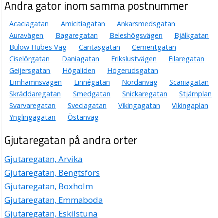
Andra gator inom samma postnummer
Acaciagatan
Amicitiagatan
Ankarsmedsgatan
Auravägen
Bagaregatan
Beleshögsvägen
Bjälkgatan
Bülow Hübes Väg
Caritasgatan
Cementgatan
Ciselörgatan
Daniagatan
Erikslustvägen
Filaregatan
Geijersgatan
Högaliden
Högerudsgatan
Limhamnsvägen
Linnégatan
Nordanväg
Scaniagatan
Skräddaregatan
Smedgatan
Snickaregatan
Stjärnplan
Svarvaregatan
Sveciagatan
Vikingagatan
Vikingaplan
Ynglingagatan
Östanväg
Gjutaregatan på andra orter
Gjutaregatan, Arvika
Gjutaregatan, Bengtsfors
Gjutaregatan, Boxholm
Gjutaregatan, Emmaboda
Gjutaregatan, Eskilstuna