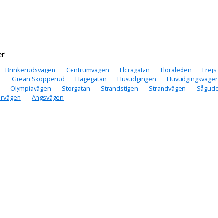
er
Brinkerudsvägen
Centrumvägen
Floragatan
Floraleden
Frejs
n
Grean Skopperud
Hagegatan
Huvudgingen
Huvudgingsväge
Olympiavägen
Storgatan
Strandstigen
Strandvägen
Sågud
rvägen
Ängsvägen