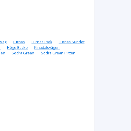
 Väg
Furnäs
Furnäs Park
Furnäs Sundet
n
Höge Backe
Kinadalsvägen
den
Södra Grean
Södra Grean Plitten