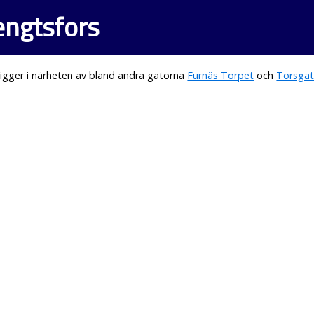
engtsfors
igger i närheten av bland andra gatorna
Furnäs Torpet
och
Torsga