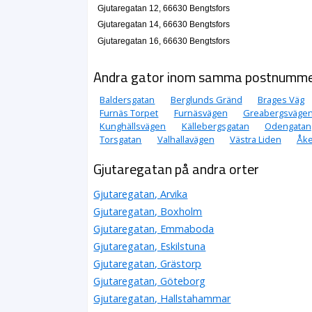
Gjutaregatan 12, 66630 Bengtsfors
Gjutaregatan 14, 66630 Bengtsfors
Gjutaregatan 16, 66630 Bengtsfors
Andra gator inom samma postnumm
Baldersgatan
Berglunds Gränd
Brages Väg
Furnäs Torpet
Furnäsvägen
Greabergsväge
Kunghällsvägen
Källebergsgatan
Odengatan
Torsgatan
Valhallavägen
Västra Liden
Åke
Gjutaregatan på andra orter
Gjutaregatan, Arvika
Gjutaregatan, Boxholm
Gjutaregatan, Emmaboda
Gjutaregatan, Eskilstuna
Gjutaregatan, Grästorp
Gjutaregatan, Göteborg
Gjutaregatan, Hallstahammar