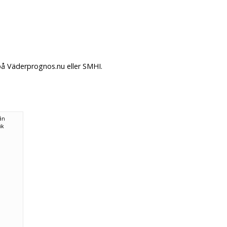
på Väderprognos.nu eller SMHI.
rån
ök