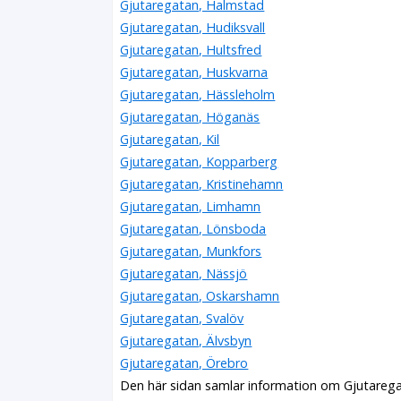
Gjutaregatan, Halmstad
Gjutaregatan, Hudiksvall
Gjutaregatan, Hultsfred
Gjutaregatan, Huskvarna
Gjutaregatan, Hässleholm
Gjutaregatan, Höganäs
Gjutaregatan, Kil
Gjutaregatan, Kopparberg
Gjutaregatan, Kristinehamn
Gjutaregatan, Limhamn
Gjutaregatan, Lönsboda
Gjutaregatan, Munkfors
Gjutaregatan, Nässjö
Gjutaregatan, Oskarshamn
Gjutaregatan, Svalöv
Gjutaregatan, Älvsbyn
Gjutaregatan, Örebro
Den här sidan samlar information om Gjutarega