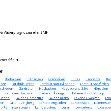
på Väderprognos.nu eller SMHI.
r från till .
er
Brobacken
Brånängen
Brännvålen
Bunäs
Bäckafors
Bä
tåsen
Forshult Lyckan
Forshult Norr På Änden
Forshult Sörgården
alsheden
Gärdsäter
Högbacken
Högbackens Gård
Högdalen
Kärnåsen Hästvålen
Ladåsen Åsängen
Lakene Bonddalstorp
Häbbel
Lakene Hörnsättra
Lakene Krako
Lakene Oxängen
Lak
sen
Lakene Ängberg
Lakene Ängsliden
Lakenesjön
Lakenesto
rp Rönningen Logen
Lembergstorp
Leran
Loviseberg
Lovisebe