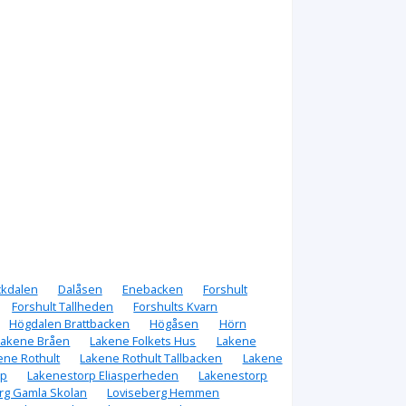
ckdalen
Dalåsen
Enebacken
Forshult
Forshult Tallheden
Forshults Kvarn
Högdalen Brattbacken
Högåsen
Hörn
Lakene Bråen
Lakene Folkets Hus
Lakene
ene Rothult
Lakene Rothult Tallbacken
Lakene
rp
Lakenestorp Eliasperheden
Lakenestorp
rg Gamla Skolan
Loviseberg Hemmen