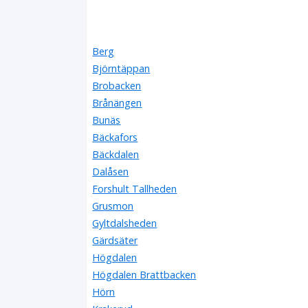
Berg
Björntäppan
Brobacken
Brånängen
Bunäs
Bäckafors
Bäckdalen
Dalåsen
Forshult Tallheden
Grusmon
Gyltdalsheden
Gärdsäter
Högdalen
Högdalen Brattbacken
Hörn