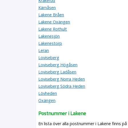
Krakerud
Kärnåsen
Lakene Bråen
Lakene Oxängen
Lakene Rothult
Lakenesjön
Lakenestorp
Leran
Loviseberg
Loviseberg Högåsen
Loviseberg Ladåsen
Loviseberg Norra Heden
Loviseberg Södra Heden
Lövheden
Oxängen
Postnummer i Lakene
En lista över alla postnummer i Lakene finns p