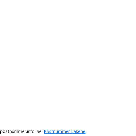
å
postnummer.info
. Se:
Postnummer Lakene