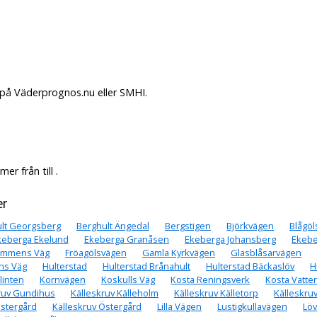
. på Väderprognos.nu eller SMHI.
r från till .
er
lt Georgsberg
Berghult Ängedal
Bergstigen
Björkvägen
Blågö
keberga Ekelund
Ekeberga Granåsen
Ekeberga Johansberg
Ekebe
ommens Väg
Fröagölsvägen
Gamla Kyrkvägen
Glasblåsarvägen
ns Väg
Hulterstad
Hulterstad Brånahult
Hulterstad Bäckaslöv
H
linten
Kornvägen
Koskulls Väg
Kosta Reningsverk
Kosta Vatte
ruv Gundihus
Källeskruv Källeholm
Källeskruv Källetorp
Källeskru
ästergård
Källeskruv Östergård
Lilla Vägen
Lustigkullavägen
Löv