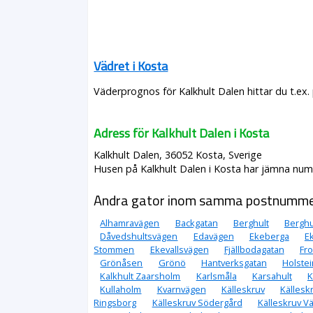
Vädret i Kosta
Väderprognos för Kalkhult Dalen hittar du t.ex
Adress för Kalkhult Dalen i Kosta
Kalkhult Dalen, 36052 Kosta, Sverige
Husen på Kalkhult Dalen i Kosta har jämna numme
Andra gator inom samma postnumm
Alhamravägen
Backgatan
Berghult
Berghu
Dåvedshultsvägen
Edavägen
Ekeberga
E
Stommen
Ekevallsvägen
Fjällbodagatan
Fr
Grönåsen
Grönö
Hantverksgatan
Holstei
Kalkhult Zaarsholm
Karlsmåla
Karsahult
K
Kullaholm
Kvarnvägen
Källeskruv
Källesk
Ringsborg
Källeskruv Södergård
Källeskruv V