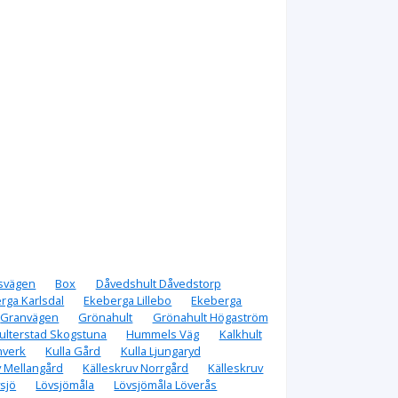
lsvägen
Box
Dåvedshult Dåvedstorp
rga Karlsdal
Ekeberga Lillebo
Ekeberga
Granvägen
Grönahult
Grönahult Högaström
ulterstad Skogstuna
Hummels Väg
Kalkhult
nverk
Kulla Gård
Kulla Ljungaryd
v Mellangård
Källeskruv Norrgård
Källeskruv
sjö
Lövsjömåla
Lövsjömåla Löverås