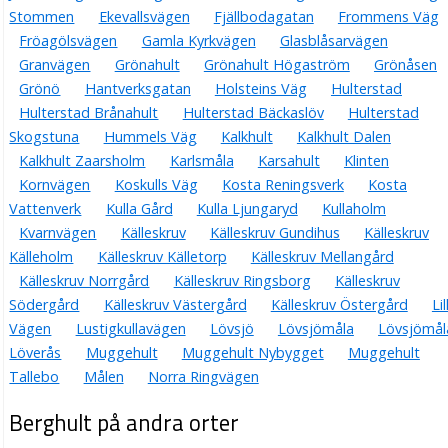
Stommen
Ekevallsvägen
Fjällbodagatan
Frommens Väg
Fröagölsvägen
Gamla Kyrkvägen
Glasblåsarvägen
Granvägen
Grönahult
Grönahult Högaström
Grönåsen
Grönö
Hantverksgatan
Holsteins Väg
Hulterstad
Hulterstad Brånahult
Hulterstad Bäckaslöv
Hulterstad
Skogstuna
Hummels Väg
Kalkhult
Kalkhult Dalen
Kalkhult Zaarsholm
Karlsmåla
Karsahult
Klinten
Kornvägen
Koskulls Väg
Kosta Reningsverk
Kosta
Vattenverk
Kulla Gård
Kulla Ljungaryd
Kullaholm
Kvarnvägen
Källeskruv
Källeskruv Gundihus
Källeskruv
Källeholm
Källeskruv Källetorp
Källeskruv Mellangård
Källeskruv Norrgård
Källeskruv Ringsborg
Källeskruv
Södergård
Källeskruv Västergård
Källeskruv Östergård
Lil
Vägen
Lustigkullavägen
Lövsjö
Lövsjömåla
Lövsjömål
Löverås
Muggehult
Muggehult Nybygget
Muggehult
Tallebo
Målen
Norra Ringvägen
Berghult på andra orter