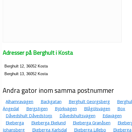
Adresser på Berghult i Kosta
Berghult 12, 36052 Kosta
Berghult 13, 36052 Kosta
Andra gator inom samma postnummer
Alhamravägen
Backgatan
Berghult Georgsberg
Berghul
Ängedal
Bergstigen
Björkvägen
Blågölsvägen
Box
Dåvedshult Dåvedstorp
Dåvedshultsvägen
Edavägen
Ekeberga
Ekeberga Ekelund
Ekeberga Granåsen
Ekeber
Johansberg
Ekeberga Karlsdal
Ekeberga Lillebo
Ekeberga