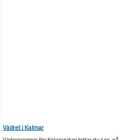
Vädret i Kalmar
Väderprognos för Kolonigatan hittar du t.ex. på