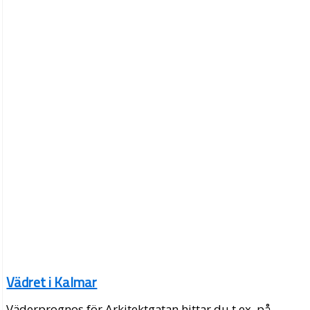
Vädret i Kalmar
Väderprognos för Arkitektgatan hittar du t.ex. på