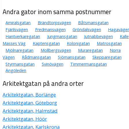
Andra gator inom samma postnummer
Amiralsgatan
Brändtorpsvägen
Båtsmansgatan
Fjärilsvägen
Fredmansvägen
Gröndalsvägen
Hagaväge
Hantverkaregatan
Jungmansgatan
Jutnabbevägen
Kalle
Masses Väg
Kaptensgatan
Kolonigatan
Matrosgatan
Mjölnaregatan
Mollbergsvägen
Muraregatan
Norra
Vägen
Rådmansgatan
Sjömansgatan
Skepparegatan
Styrmansgatan
Svinövägen
Timmermansgatan
Ängöleden
Arkitektgatan på andra orter
Arkitektgatan, Borlänge
Arkitektgatan, Göteborg
Arkitektgatan, Halmstad
Arkitektgatan, Höör
Arkitektgatan, Karlskrona