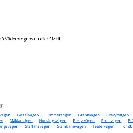
 på Väderprognos.nu eller SMHI.
er
vägen
Gesällvägen
Glimmerstigen
Granitvägen
Gravyrstigen
en
Mäklarstigen
Norrängsvägen
Porfyrvägen
Prostvägen
Pr
ängsvägen
Staffansvägen
Stambanevägen
Teatervägen
Tomtb