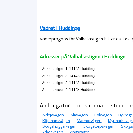
Vädret i Huddinge
Väderprognos för Valhallastigen hittar du t.ex.
Adresser på Valhallastigen i Huddinge
Valhallastigen 1, 14143 Huddinge
Valhallastigen 3, 14143 Huddinge
Valhallastigen 2, 14143 Huddinge
Valhallastigen 4, 14143 Huddinge
Andra gator inom samma postnumm
Aklejavägen
Almvägen
Bokvägen
Bykrogs
Köpmansvägen
Marmorvägen
Myrmarksväg
Skogshuggarvägen
Skogstorpsvägen
Skogs
Yrkesvägen
Ängsvägen