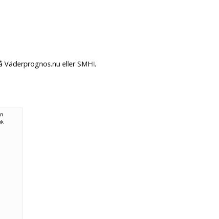
på Väderprognos.nu eller SMHI.
ån
ök