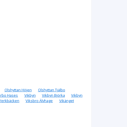
Olshyttan Höjen
Olshyttan Tjälbo
erbo Hases
Vikbyn
Vikbyn Björka
Vikbyn
 Verkbäcken
Viksbro Älvhage
Vikänget