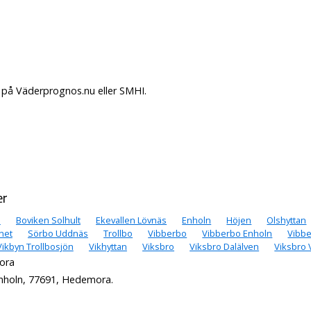
. på Väderprognos.nu eller SMHI.
er
n
Boviken Solhult
Ekevallen Lövnäs
Enholn
Höjen
Olshyttan
net
Sörbo Uddnäs
Trollbo
Vibberbo
Vibberbo Enholn
Vibb
Vikbyn Trollbosjön
Vikhyttan
Viksbro
Viksbro Dalälven
Viksbro
mora
Enholn, 77691, Hedemora.