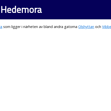
i Hedemora
ra
som ligger i närheten av bland andra gatorna
Olshyttan
och
Vibb