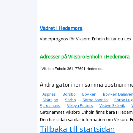
Vädret i Hedemora
Väderprognos för Viksbro Enholn hittar du t.ex
Adresser på Viksbro Enholn i Hedemora
Viksbro Enholn 361, 77691 Hedemora
Andra gator inom samma postnumm
Aspnäs
Borsbo
Boviken
Boviken Dalälve
Skärsjön
Sörbo
Sörbo Aspnäs
Sörbo Lug
Fjärdsmans
Vikbyn Petters
Vikbyn Skärvik
Gatunamnet Viksbro Enholn finns bara i Hede
Den här sidan samlar information om Viksbro 
Tillbaka till startsidan