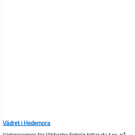
Vädret i Hedemora
Väderprognos för Vibberbo Enholn hittar du t.ex. på