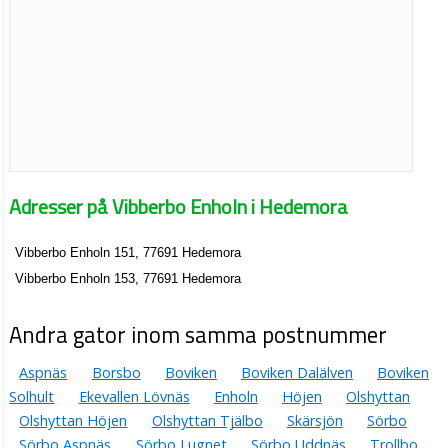
Adresser på Vibberbo Enholn i Hedemora
Vibberbo Enholn 151, 77691 Hedemora
Vibberbo Enholn 153, 77691 Hedemora
Andra gator inom samma postnummer
Aspnäs
Borsbo
Boviken
Boviken Dalälven
Boviken
Solhult
Ekevallen Lövnäs
Enholn
Höjen
Olshyttan
Olshyttan Höjen
Olshyttan Tjälbo
Skärsjön
Sörbo
Sörbo Aspnäs
Sörbo Lugnet
Sörbo Uddnäs
Trollbo