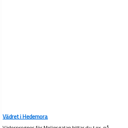
Vädret i Hedemora
Väderprognos för Melinsgatan hittar du t.ex. på