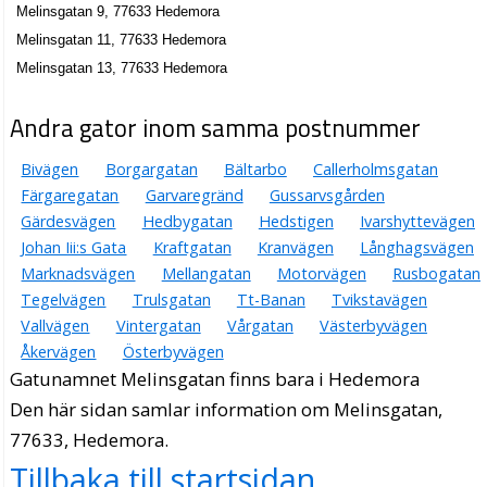
Melinsgatan 9, 77633 Hedemora
Melinsgatan 11, 77633 Hedemora
Melinsgatan 13, 77633 Hedemora
Andra gator inom samma postnummer
Bivägen
Borgargatan
Bältarbo
Callerholmsgatan
Färgaregatan
Garvaregränd
Gussarvsgården
Gärdesvägen
Hedbygatan
Hedstigen
Ivarshyttevägen
Johan Iii:s Gata
Kraftgatan
Kranvägen
Långhagsvägen
Marknadsvägen
Mellangatan
Motorvägen
Rusbogatan
Tegelvägen
Trulsgatan
Tt-Banan
Tvikstavägen
Vallvägen
Vintergatan
Vårgatan
Västerbyvägen
Åkervägen
Österbyvägen
Gatunamnet Melinsgatan finns bara i Hedemora
Den här sidan samlar information om Melinsgatan,
77633, Hedemora.
Tillbaka till startsidan