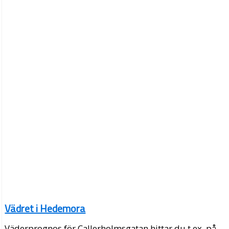
Vädret i Hedemora
Väderprognos för Callerholmsgatan hittar du t.ex. på