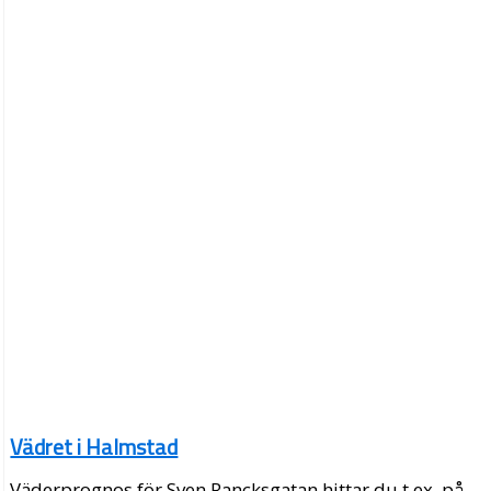
Vädret i Halmstad
Väderprognos för Sven Rancksgatan hittar du t.ex. på