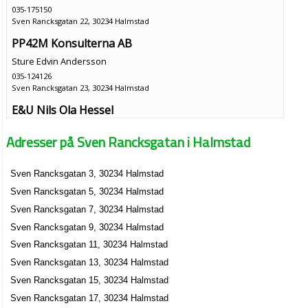
035-175150
Sven Rancksgatan 22, 30234 Halmstad
PP42M Konsulterna AB
Sture Edvin Andersson
035-124126
Sven Rancksgatan 23, 30234 Halmstad
E&U Nils Ola Hessel
Nils Hessel
Adresser på Sven Rancksgatan i Halmstad
035-213860
Sven Rancksgatan 6, 30234 Halmstad
Sven Rancksgatan 3, 30234 Halmstad
Annedal Konsult AB
Sven Rancksgatan 5, 30234 Halmstad
Nils Ola Hans Hessel
035-213860
Sven Rancksgatan 7, 30234 Halmstad
Sven Rancksgatan 6, 30235 Halmstad
Sven Rancksgatan 9, 30234 Halmstad
FA Golf
Sven Rancksgatan 11, 30234 Halmstad
Lars Fredrik Andersson Hed
Sven Rancksgatan 13, 30234 Halmstad
035-102128
Sven Rancksgatan 15, 30234 Halmstad
Sven Rancksgatan 8, 30234 Halmstad
Sven Rancksgatan 17, 30234 Halmstad