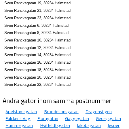
F A H Golf AB
Sven Rancksgatan 19, 30234 Halmstad
Lars Fredrik Andersson Hed
Sven Rancksgatan 21, 30234 Halmstad
035-102128
Sven Rancksgatan 23, 30234 Halmstad
Sven Rancksgatan 8, 30234 Halmstad
Sven Rancksgatan 6, 30234 Halmstad
Larm for fun HB
Sven Rancksgatan 8, 30234 Halmstad
035-131000
Sven Rancksgatan 9, 30234 Halmstad
Sven Rancksgatan 10, 30234 Halmstad
Sven Rancksgatan 12, 30234 Halmstad
Sven Rancksgatan 14, 30234 Halmstad
Sven Rancksgatan 16, 30234 Halmstad
Sven Rancksgatan 18, 30234 Halmstad
Sven Rancksgatan 20, 30234 Halmstad
Sven Rancksgatan 22, 30234 Halmstad
Andra gator inom samma postnummer
Apelstamsgatan
Broddesonsgatan
Dragonstigen
Falckens Väg
Floragatan
Gaggegatan
Georgsgatan
Hummelgatan
Hvitfeldtsgatan
Jakobsgatan
Jesper