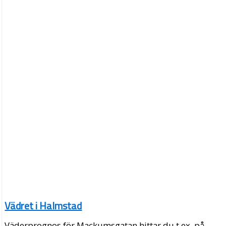
Vädret i Halmstad
Väderprognos för Mackumsgatan hittar du t.ex. på