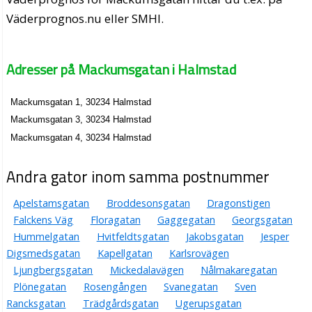
Väderprognos.nu eller SMHI.
Adresser på Mackumsgatan i Halmstad
Mackumsgatan 1, 30234 Halmstad
Mackumsgatan 3, 30234 Halmstad
Mackumsgatan 4, 30234 Halmstad
Andra gator inom samma postnummer
Apelstamsgatan
Broddesonsgatan
Dragonstigen
Falckens Väg
Floragatan
Gaggegatan
Georgsgatan
Hummelgatan
Hvitfeldtsgatan
Jakobsgatan
Jesper
Digsmedsgatan
Kapellgatan
Karlsrovägen
Ljungbergsgatan
Mickedalavägen
Nålmakaregatan
Plönegatan
Rosengången
Svanegatan
Sven
Rancksgatan
Trädgårdsgatan
Ugerupsgatan