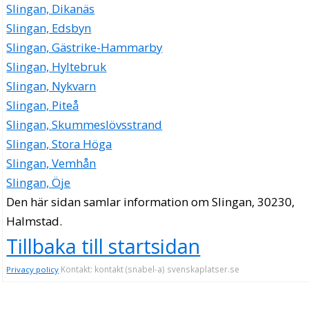
Slingan, Dikanäs
Slingan, Edsbyn
Slingan, Gästrike-Hammarby
Slingan, Hyltebruk
Slingan, Nykvarn
Slingan, Piteå
Slingan, Skummeslövsstrand
Slingan, Stora Höga
Slingan, Vemhån
Slingan, Öje
Den här sidan samlar information om Slingan, 30230,
Halmstad.
Tillbaka till startsidan
Kontakt: kontakt (snabel-a) svenskaplatser.se
Privacy policy