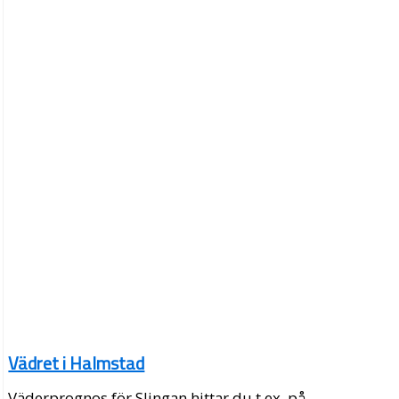
Vädret i Halmstad
Väderprognos för Slingan hittar du t.ex. på