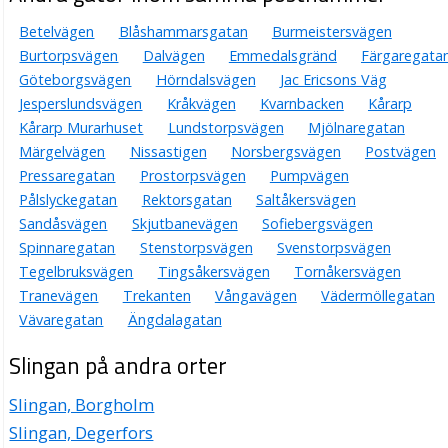
Betelvägen
Blåshammarsgatan
Burmeistersvägen
Burtorpsvägen
Dalvägen
Emmedalsgränd
Färgaregata
Göteborgsvägen
Hörndalsvägen
Jac Ericsons Väg
Jesperslundsvägen
Kråkvägen
Kvarnbacken
Kårarp
Kårarp Murarhuset
Lundstorpsvägen
Mjölnaregatan
Märgelvägen
Nissastigen
Norsbergsvägen
Postvägen
Pressaregatan
Prostorpsvägen
Pumpvägen
Pålslyckegatan
Rektorsgatan
Saltåkersvägen
Sandåsvägen
Skjutbanevägen
Sofiebergsvägen
Spinnaregatan
Stenstorpsvägen
Svenstorpsvägen
Tegelbruksvägen
Tingsåkersvägen
Tornåkersvägen
Tranevägen
Trekanten
Vångavägen
Vädermöllegatan
Vävaregatan
Ängdalagatan
Slingan på andra orter
Slingan, Borgholm
Slingan, Degerfors