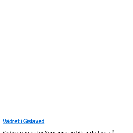
Vädret i Gislaved
Väderprognos för Soprangatan hittar du t.ex. på