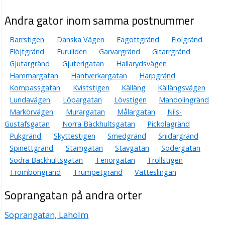
Andra gator inom samma postnummer
Barrstigen
Danska Vägen
Fagottgränd
Fiolgränd
Flöjtgränd
Furuliden
Garvargränd
Gitarrgränd
Gjutargränd
Gjuterigatan
Hallarydsvägen
Hammargatan
Hantverkargatan
Harpgränd
Kompassgatan
Kviststigen
Källäng
Källängsvägen
Lundavägen
Löpargatan
Lövstigen
Mandolingränd
Markörvägen
Murargatan
Målargatan
Nils-
Gustafsgatan
Norra Bäckhultsgatan
Pickolagränd
Pukgränd
Skyttestigen
Smedgränd
Snidargränd
Spinettgränd
Stamgatan
Stavgatan
Södergatan
Södra Bäckhultsgatan
Tenorgatan
Trollstigen
Trombongränd
Trumpetgränd
Vätteslingan
Soprangatan på andra orter
Soprangatan, Laholm