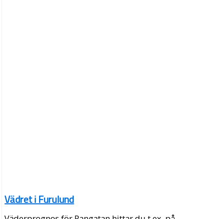
Vädret i Furulund
Väderprognos för Rangatan hittar du t.ex. på