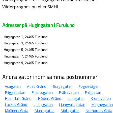
Väderprognos.nu eller SMHI.
Adresser på Hugingatan i Furulund
Hugingatan 1, 24465 Furulund
Hugingatan 3, 24465 Furulund
Hugingatan 5, 24465 Furulund
Hugingatan 7, 24465 Furulund
Hugingatan 9, 24465 Furulund
Andra gator inom samma postnummer
Asagatan
Atles Gränd
Bragegatan
Fogdevägen
Friggagatan
Friluftsgatan
Frälsevägen
Fröjgatan
Heimdals Gränd
Höders Gränd
Idungatan
Kronovägen
Lackes Gränd
Ljunggatan
Ljungvallagatan
Magnegatan
Mjölners Gata
Muningatan
Möllegatan
Nornornas Gata