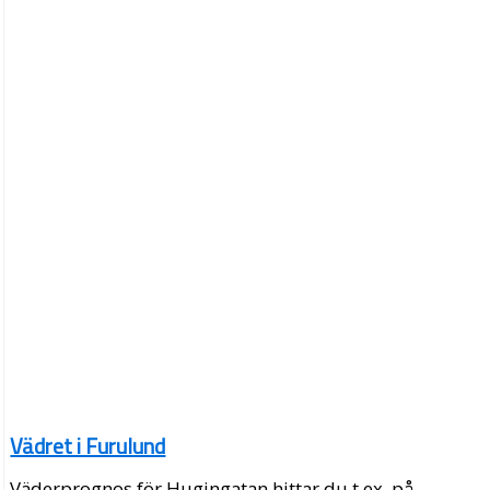
Vädret i Furulund
Väderprognos för Hugingatan hittar du t.ex. på