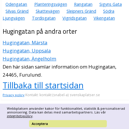
Odengatan
Planteringsvägen
Rangatan
Sigyns Gata
Silvas Gränd
Skattevägen
Sleipners Gränd
Södra
Ljungvägen
Tordisgatan
Vigridsgatan
Vikengatan
Hugingatan på andra orter
Hugingatan, Märsta
Hugingatan, Uppsala
Hugingatan, Ängelholm
Den här sidan samlar information om Hugingatan,
24465, Furulund.
Tillbaka till startsidan
Kontakt: kontakt (snabel-a) svenskaplatser.se
Privacy policy
Webbplatsen använder kakor för funktionalitet, statistik & personaliserad
annonsering. Data kan delas med samarbetspartners. Läs vår
integritetspolicy
.
Acceptera