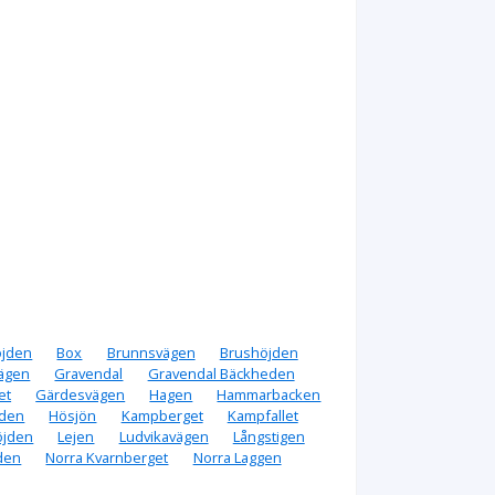
öjden
Box
Brunnsvägen
Brushöjden
ägen
Gravendal
Gravendal Bäckheden
et
Gärdesvägen
Hagen
Hammarbacken
den
Hösjön
Kampberget
Kampfallet
öjden
Lejen
Ludvikavägen
Långstigen
den
Norra Kvarnberget
Norra Laggen