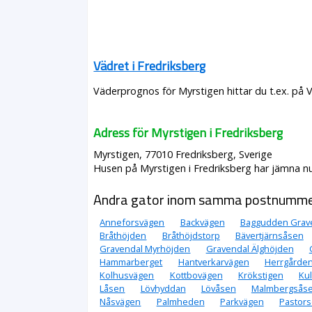
Vädret i Fredriksberg
Väderprognos för Myrstigen hittar du t.ex. på 
Adress för Myrstigen i Fredriksberg
Myrstigen, 77010 Fredriksberg, Sverige
Husen på Myrstigen i Fredriksberg har jämna num
Andra gator inom samma postnumm
Anneforsvägen
Backvägen
Baggudden Grav
Bråthöjden
Bråthöjdstorp
Bävertjärnsåsen
Gravendal Myrhöjden
Gravendal Älghöjden
Hammarberget
Hantverkarvägen
Herrgården
Kolhusvägen
Kottbovägen
Krökstigen
Ku
Låsen
Lövhyddan
Lövåsen
Malmbergsås
Nåsvägen
Palmheden
Parkvägen
Pastors