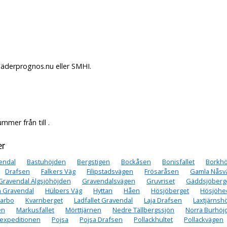
Väderprognos.nu eller SMHI.
mer från till .
er
endal
Bastuhöjden
Bergstigen
Bockåsen
Bonisfallet
Borkh
Drafsen
Falkers Väg
Filipstadsvägen
Frösaråsen
Gamla Nåsv
Gravendal Älgsjöhöjden
Gravendalsvägen
Gruvriset
Gäddsjöberg
 Gravendal
Hülpers Väg
Hyttan
Håen
Hösjöberget
Hösjöhe
larbo
Kvarnberget
Ladfallet Gravendal
Laja Drafsen
Laxtjärnsh
en
Markusfallet
Mörttjärnen
Nedre Tällbergssjön
Norra Burhöj
expeditionen
Pojsa
Pojsa Drafsen
Pollackhultet
Pollackvägen