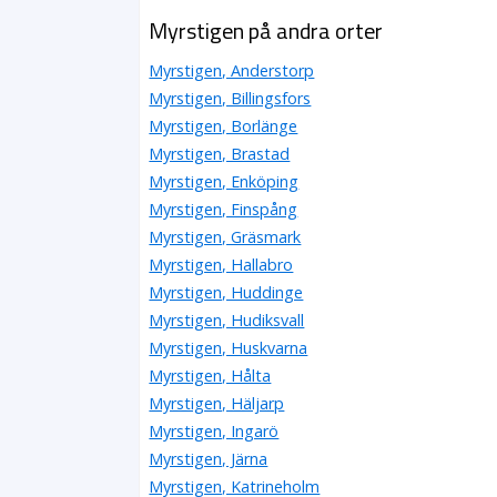
Myrstigen på andra orter
Myrstigen, Anderstorp
Myrstigen, Billingsfors
Myrstigen, Borlänge
Myrstigen, Brastad
Myrstigen, Enköping
Myrstigen, Finspång
Myrstigen, Gräsmark
Myrstigen, Hallabro
Myrstigen, Huddinge
Myrstigen, Hudiksvall
Myrstigen, Huskvarna
Myrstigen, Hålta
Myrstigen, Häljarp
Myrstigen, Ingarö
Myrstigen, Järna
Myrstigen, Katrineholm