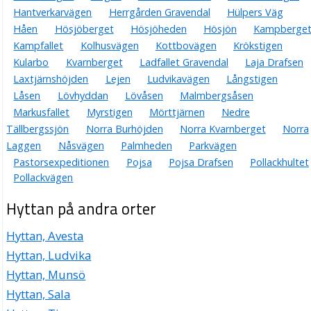
Hantverkarvägen
Herrgården Gravendal
Hülpers Väg
Håen
Hösjöberget
Hösjöheden
Hösjön
Kampberge
Kampfallet
Kolhusvägen
Kottbovägen
Krökstigen
Kularbo
Kvarnberget
Ladfallet Gravendal
Laja Drafsen
Laxtjärnshöjden
Lejen
Ludvikavägen
Långstigen
Låsen
Lövhyddan
Lövåsen
Malmbergsåsen
Markusfallet
Myrstigen
Mörttjärnen
Nedre
Tällbergssjön
Norra Burhöjden
Norra Kvarnberget
Norra
Laggen
Nåsvägen
Palmheden
Parkvägen
Pastorsexpeditionen
Pojsa
Pojsa Drafsen
Pollackhultet
Pollackvägen
Hyttan på andra orter
Hyttan, Avesta
Hyttan, Ludvika
Hyttan, Munsö
Hyttan, Sala