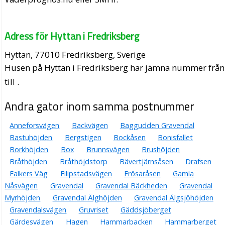
Adress för Hyttan i Fredriksberg
Hyttan, 77010 Fredriksberg, Sverige
Husen på Hyttan i Fredriksberg har jämna nummer från
till .
Andra gator inom samma postnummer
Anneforsvägen
Backvägen
Baggudden Gravendal
Bastuhöjden
Bergstigen
Bockåsen
Bonisfallet
Borkhöjden
Box
Brunnsvägen
Brushöjden
Bråthöjden
Bråthöjdstorp
Bävertjärnsåsen
Drafsen
Falkers Väg
Filipstadsvägen
Frösaråsen
Gamla
Nåsvägen
Gravendal
Gravendal Bäckheden
Gravendal
Myrhöjden
Gravendal Älghöjden
Gravendal Älgsjöhöjden
Gravendalsvägen
Gruvriset
Gäddsjöberget
Gärdesvägen
Hagen
Hammarbacken
Hammarberget