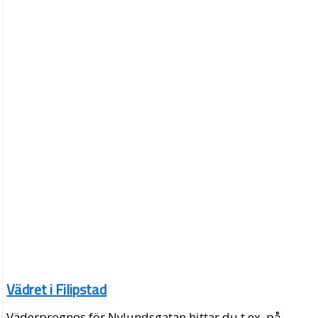
Vädret i Filipstad
Väderprognos för Nylundsgatan hittar du t.ex. på