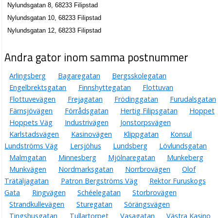
Nylundsgatan 8, 68233 Filipstad
Nylundsgatan 10, 68233 Filipstad
Nylundsgatan 12, 68233 Filipstad
Andra gator inom samma postnummer
Arlingsberg
Bagaregatan
Bergsskolegatan
Engelbrektsgatan
Finnshyttegatan
Flottuvan
Flottuvevägen
Frejagatan
Frödinggatan
Furudalsgatan
Färnsjövägen
Förrådsgatan
Hertig Filipsgatan
Hoppet
Hoppets Väg
Industrivägen
Jonstorpsvägen
Karlstadsvägen
Kasinovägen
Klippgatan
Konsul
Lundströms Väg
Lersjöhus
Lundsberg
Lövlundsgatan
Malmgatan
Minnesberg
Mjölnaregatan
Munkeberg
Munkvägen
Nordmarksgatan
Norrbrovägen
Olof
Trätäljagatan
Patron Bergströms Väg
Rektor Furuskogs
Gata
Ringvägen
Schéelegatan
Storbrovägen
Strandkullevägen
Sturegatan
Sörängsvägen
Tingshusgatan
Tullartorpet
Vasagatan
Västra Kasino