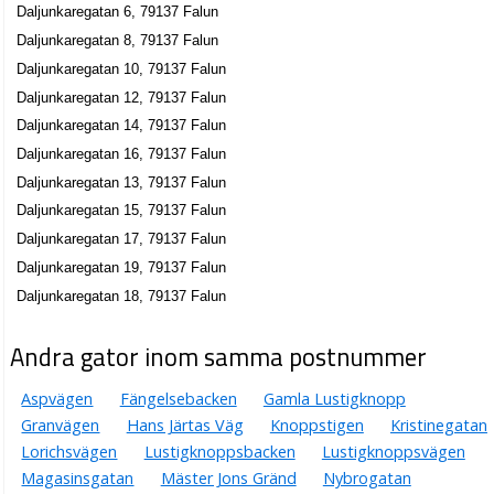
Daljunkaregatan 6, 79137 Falun
Daljunkaregatan 14 C Lgh 1004, 79137 Falun
Daljunkaregatan 8, 79137 Falun
Arne Forsberg
Daljunkaregatan 10, 79137 Falun
023-10984
Daljunkaregatan 12, 79137 Falun
Daljunkaregatan 14 C Lgh 1001, 79137 Falun
Daljunkaregatan 14, 79137 Falun
Ami's Skomakeri
Daljunkaregatan 16, 79137 Falun
Malin Elinor Nordstrand Andersson
Daljunkaregatan 13, 79137 Falun
023-24254
Daljunkaregatan 14a, 79137 Falun
Daljunkaregatan 15, 79137 Falun
Sven Lindberg
Daljunkaregatan 17, 79137 Falun
Daljunkaregatan 16 A, 79137 Falun
Daljunkaregatan 19, 79137 Falun
Daljunkaregatan 18, 79137 Falun
Dala Arbetskraft AB
Tord Anders Snell
Andra gator inom samma postnummer
Daljunkaregatan 16 A, 79137 Falun
Aspvägen
Fängelsebacken
Gamla Lustigknopp
Musikfabriken Söder AB
Granvägen
Hans Järtas Väg
Knoppstigen
Kristinegatan
Lorichsvägen
Lustigknoppsbacken
Lustigknoppsvägen
Mats Peter Himmelstrand
Magasinsgatan
Mäster Jons Gränd
Nybrogatan
023-21750