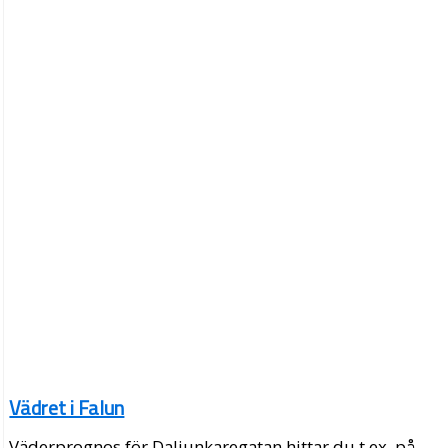
Vädret i Falun
Väderprognos för Daljunkaregatan hittar du t.ex. på