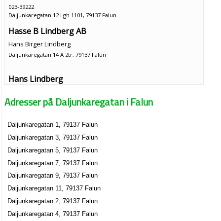
023-39222
Daljunkaregatan 12 Lgh 1101, 79137 Falun
Hasse B Lindberg AB
Hans Birger Lindberg
Daljunkaregatan 14 A 2tr, 79137 Falun
Hans Lindberg
Daljunkaregatan 14 A Lgh 1201, 79137 Falun
Adresser på Daljunkaregatan i Falun
Åslund Tröger & Kratschmer HB
Daljunkaregatan 1, 79137 Falun
Gabriel Alexander Kratschmer
Daljunkaregatan 3, 79137 Falun
Daljunkaregatan 14 C, 79137 Falun
Daljunkaregatan 5, 79137 Falun
Ivipo AB
Daljunkaregatan 7, 79137 Falun
Filip Nils Göran Åslund Tröger
Daljunkaregatan 9, 79137 Falun
Daljunkaregatan 14 C, 79137 Falun
Daljunkaregatan 11, 79137 Falun
Daljunkaregatan 2, 79137 Falun
Jimi Wikman
Daljunkaregatan 4, 79137 Falun
070-6873227