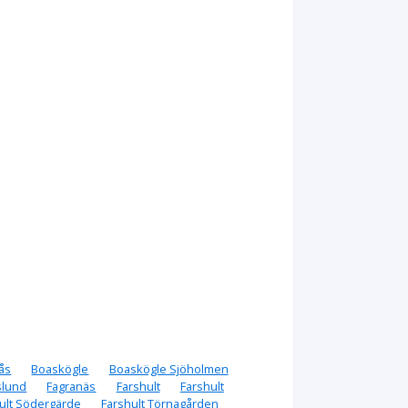
ås
Boaskögle
Boaskögle Sjöholmen
slund
Fagranäs
Farshult
Farshult
ult Södergärde
Farshult Törnagården