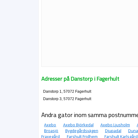
Adresser på Danstorp i Fagerhult
Danstorp 1, 57072 Fagerhult
Danstorp 3, 57072 Fagerhult
Andra gator inom samma postnumm
Axebo
Axebo Björkedal
Axebo Ljusholm
Broasjö
Bygdegårdsvägen
Djupadal
Duna
Fraxegård
Farshult Fridhem
Farshult Karlsgård