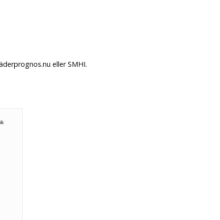
Väderprognos.nu eller SMHI.
ök