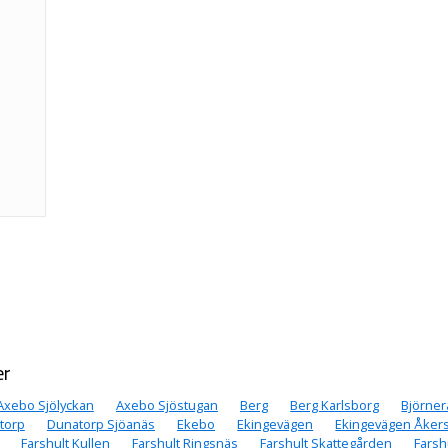
er
Axebo Sjölyckan
Axebo Sjöstugan
Berg
Berg Karlsborg
Björner
torp
Dunatorp Sjöanäs
Ekebo
Ekingevägen
Ekingevägen Åker
Farshult Kullen
Farshult Ringsnäs
Farshult Skattegården
Farsh