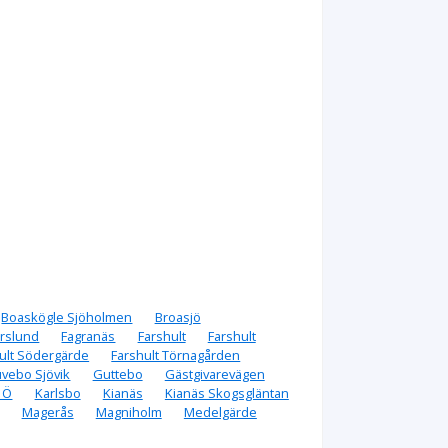
Boaskögle Sjöholmen
Broasjö
rslund
Fagranäs
Farshult
Farshult
ult Södergärde
Farshult Törnagården
vebo Sjövik
Guttebo
Gästgivarevägen
s Ö
Karlsbo
Kianäs
Kianäs Skogsgläntan
Magerås
Magniholm
Medelgärde