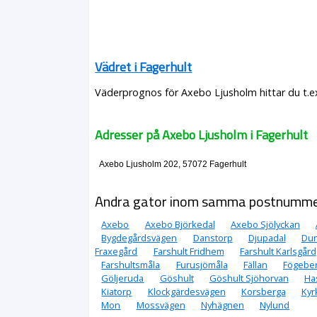
Vädret i Fagerhult
Väderprognos för Axebo Ljusholm hittar du t.e
Adresser på Axebo Ljusholm i Fagerhult
Axebo Ljusholm 202, 57072 Fagerhult
Andra gator inom samma postnumm
Axebo
Axebo Björkedal
Axebo Sjölyckan
Bygdegårdsvägen
Danstorp
Djupadal
Dun
Fraxegård
Farshult Fridhem
Farshult Karlsgård
Farshultsmåla
Furusjömåla
Fällan
Fögebe
Göljeruda
Göshult
Göshult Sjöhorvan
Ha
Kiatorp
Klockgärdesvägen
Korsberga
Kyr
Mon
Mossvägen
Nyhägnen
Nylund