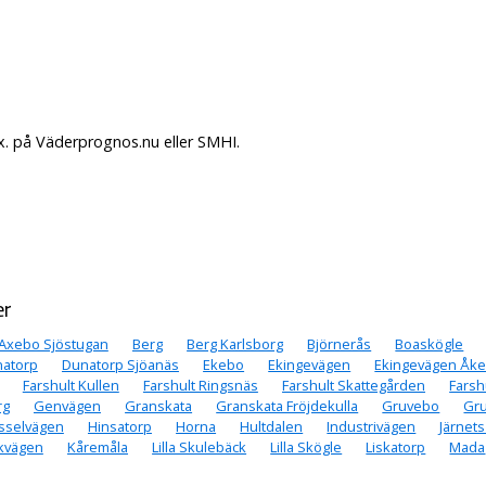
x. på Väderprognos.nu eller SMHI.
er
Axebo Sjöstugan
Berg
Berg Karlsborg
Björnerås
Boaskögle
atorp
Dunatorp Sjöanäs
Ekebo
Ekingevägen
Ekingevägen Åke
Farshult Kullen
Farshult Ringsnäs
Farshult Skattegården
Farsh
rg
Genvägen
Granskata
Granskata Fröjdekulla
Gruvebo
Gru
sselvägen
Hinsatorp
Horna
Hultdalen
Industrivägen
Järnet
kvägen
Kåremåla
Lilla Skulebäck
Lilla Skögle
Liskatorp
Mada