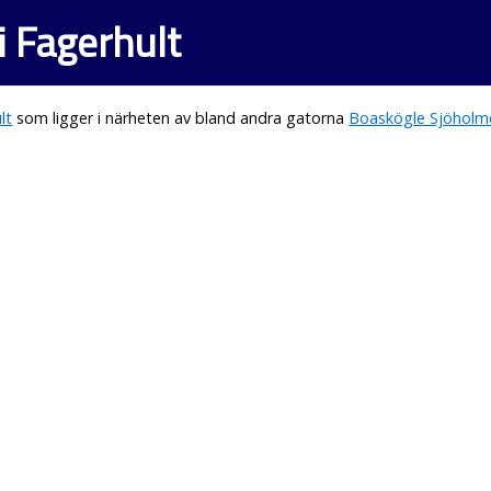
i Fagerhult
lt
som ligger i närheten av bland andra gatorna
Boaskögle Sjöholm