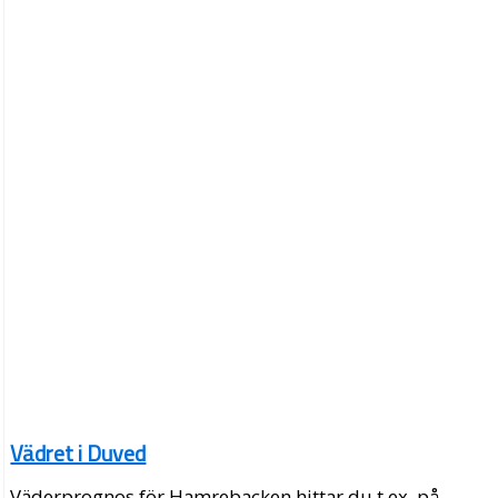
Vädret i Duved
Väderprognos för Hamrebacken hittar du t.ex. på