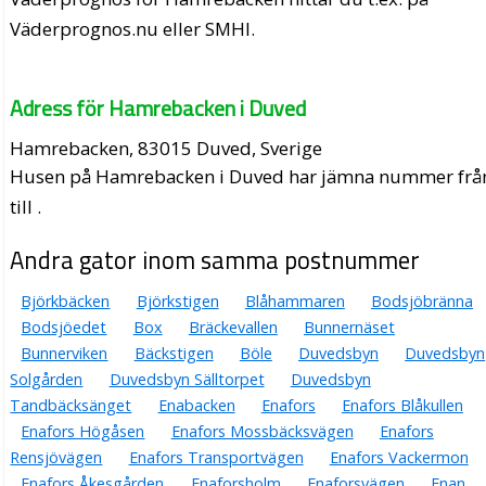
Väderprognos.nu eller SMHI.
Adress för Hamrebacken i Duved
Hamrebacken, 83015 Duved, Sverige
Husen på Hamrebacken i Duved har jämna nummer frå
till .
Andra gator inom samma postnummer
Björkbäcken
Björkstigen
Blåhammaren
Bodsjöbränna
Bodsjöedet
Box
Bräckevallen
Bunnernäset
Bunnerviken
Bäckstigen
Böle
Duvedsbyn
Duvedsbyn
Solgården
Duvedsbyn Sälltorpet
Duvedsbyn
Tandbäcksänget
Enabacken
Enafors
Enafors Blåkullen
Enafors Högåsen
Enafors Mossbäcksvägen
Enafors
Rensjövägen
Enafors Transportvägen
Enafors Vackermon
Enafors Åkesgården
Enaforsholm
Enaforsvägen
Enan