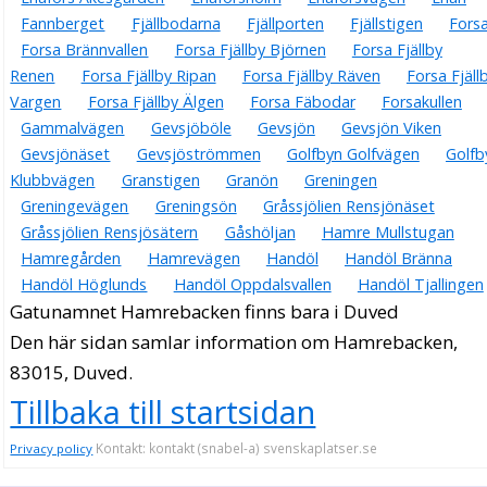
Fannberget
Fjällbodarna
Fjällporten
Fjällstigen
Fors
Forsa Brännvallen
Forsa Fjällby Björnen
Forsa Fjällby
Renen
Forsa Fjällby Ripan
Forsa Fjällby Räven
Forsa Fjäll
Vargen
Forsa Fjällby Älgen
Forsa Fäbodar
Forsakullen
Gammalvägen
Gevsjöböle
Gevsjön
Gevsjön Viken
Gevsjönäset
Gevsjöströmmen
Golfbyn Golfvägen
Golfb
Klubbvägen
Granstigen
Granön
Greningen
Greningevägen
Greningsön
Gråssjölien Rensjönäset
Gråssjölien Rensjösätern
Gåshöljan
Hamre Mullstugan
Hamregården
Hamrevägen
Handöl
Handöl Bränna
Handöl Höglunds
Handöl Oppdalsvallen
Handöl Tjallingen
Gatunamnet Hamrebacken finns bara i Duved
Den här sidan samlar information om Hamrebacken,
83015, Duved.
Tillbaka till startsidan
Kontakt: kontakt (snabel-a) svenskaplatser.se
Privacy policy