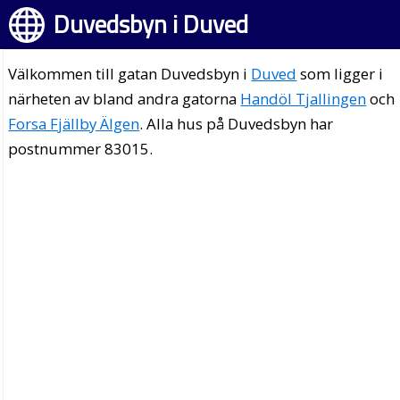
Duvedsbyn i Duved
Välkommen till gatan Duvedsbyn i
Duved
som ligger i
närheten av bland andra gatorna
Handöl Tjallingen
och
Forsa Fjällby Älgen
. Alla hus på Duvedsbyn har
postnummer 83015.