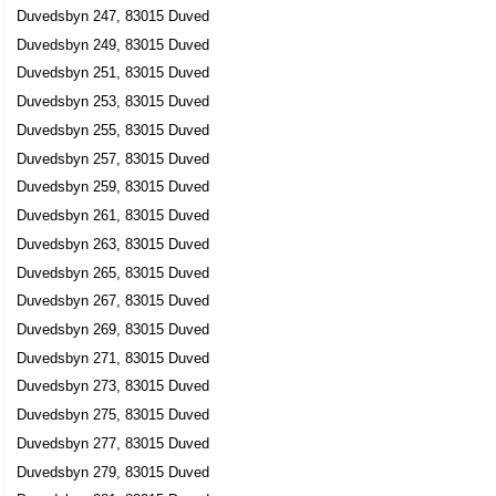
Duvedsbyn 247, 83015 Duved
Duvedsbyn 249, 83015 Duved
Duvedsbyn 251, 83015 Duved
Duvedsbyn 253, 83015 Duved
Duvedsbyn 255, 83015 Duved
Duvedsbyn 257, 83015 Duved
Duvedsbyn 259, 83015 Duved
Duvedsbyn 261, 83015 Duved
Duvedsbyn 263, 83015 Duved
Duvedsbyn 265, 83015 Duved
Duvedsbyn 267, 83015 Duved
Duvedsbyn 269, 83015 Duved
Duvedsbyn 271, 83015 Duved
Duvedsbyn 273, 83015 Duved
Duvedsbyn 275, 83015 Duved
Duvedsbyn 277, 83015 Duved
Duvedsbyn 279, 83015 Duved