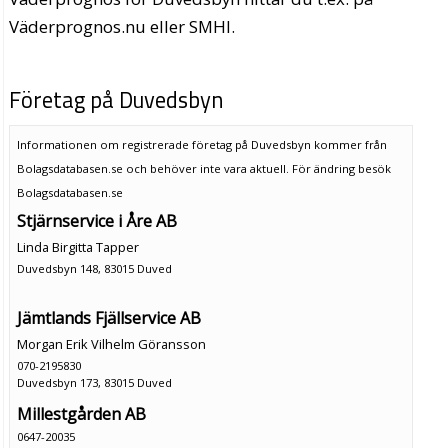
Väderprognos.nu eller SMHI.
Företag på Duvedsbyn
Informationen om registrerade företag på Duvedsbyn kommer från
Bolagsdatabasen.se och behöver inte vara aktuell. För ändring
besök
Bolagsdatabasen.se
Stjärnservice i Åre AB
Linda Birgitta Tapper
Duvedsbyn 148, 83015 Duved
Jämtlands Fjällservice AB
Morgan Erik Vilhelm Göransson
070-2195830
Duvedsbyn 173, 83015 Duved
Millestgården AB
0647-20035