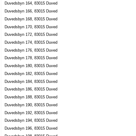
Duvedsbyn 164, 83015 Duved
Duvedsbyn 166, 83015 Duved
Duvedsbyn 168, 83015 Duved
Duvedsbyn 170, 83015 Duved
Duvedsbyn 172, 83015 Duved
Duvedsbyn 174, 83015 Duved
Duvedsbyn 176, 83015 Duved
Duvedsbyn 178, 83015 Duved
Duvedsbyn 180, 83015 Duved
Duvedsbyn 182, 83015 Duved
Duvedsbyn 184, 83015 Duved
Duvedsbyn 186, 83015 Duved
Duvedsbyn 188, 83015 Duved
Duvedsbyn 190, 83015 Duved
Duvedsbyn 192, 83015 Duved
Duvedsbyn 194, 83015 Duved
Duvedsbyn 196, 83015 Duved