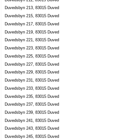
Duvedsbyn 213, 83015 Duved
Duvedsbyn 215, 83015 Duved
Duvedsbyn 217, 83015 Duved
Duvedsbyn 219, 83015 Duved
Duvedsbyn 221, 83015 Duved
Duvedsbyn 223, 83015 Duved
Duvedsbyn 225, 83015 Duved
Duvedsbyn 227, 83015 Duved
Duvedsbyn 229, 83015 Duved
Duvedsbyn 231, 83015 Duved
Duvedsbyn 233, 83015 Duved
Duvedsbyn 235, 83015 Duved
Duvedsbyn 237, 83015 Duved
Duvedsbyn 239, 83015 Duved
Duvedsbyn 241, 83015 Duved
Duvedsbyn 243, 83015 Duved
Duvedsbyn 245, 83015 Duved