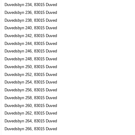
Duvedsbyn 234, 83015 Duved
Duvedsbyn 236, 83015 Duved
Duvedsbyn 238, 83015 Duved
Duvedsbyn 240, 83015 Duved
Duvedsbyn 242, 83015 Duved
Duvedsbyn 244, 83015 Duved
Duvedsbyn 246, 83015 Duved
Duvedsbyn 248, 83015 Duved
Duvedsbyn 250, 83015 Duved
Duvedsbyn 252, 83015 Duved
Duvedsbyn 254, 83015 Duved
Duvedsbyn 256, 83015 Duved
Duvedsbyn 258, 83015 Duved
Duvedsbyn 260, 83015 Duved
Duvedsbyn 262, 83015 Duved
Duvedsbyn 264, 83015 Duved
Duvedsbyn 266, 83015 Duved