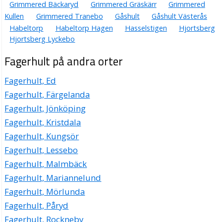
Grimmered Bäckaryd
Grimmered Gräskärr
Grimmered
Kullen
Grimmered Tranebo
Gåshult
Gåshult Västerås
Habeltorp
Habeltorp Hagen
Hasselstigen
Hjortsberg
Hjortsberg Lyckebo
Fagerhult på andra orter
Fagerhult, Ed
Fagerhult, Färgelanda
Fagerhult, Jönköping
Fagerhult, Kristdala
Fagerhult, Kungsör
Fagerhult, Lessebo
Fagerhult, Malmbäck
Fagerhult, Mariannelund
Fagerhult, Mörlunda
Fagerhult, Påryd
Fagerhult, Rockneby