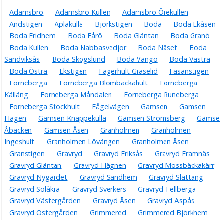
Adamsbro
Adamsbro Kullen
Adamsbro Örekullen
Andstigen
Aplakulla
Björkstigen
Boda
Boda Ekåsen
Boda Fridhem
Boda Fårö
Boda Gläntan
Boda Granö
Boda Kullen
Boda Nabbasvedjor
Boda Näset
Boda
Sandviksås
Boda Skogslund
Boda Vängö
Boda Västra
Boda Östra
Ekstigen
Fagerhult Gräselid
Fasanstigen
Forneberga
Forneberga Blombackahult
Forneberga
Källäng
Forneberga Måndalen
Forneberga Runeberga
Forneberga Stockhult
Fågelvägen
Gamsen
Gamsen
Hagen
Gamsen Knappekulla
Gamsen Strömsberg
Gamse
Åbacken
Gamsen Åsen
Granholmen
Granholmen
Ingeshult
Granholmen Lövängen
Granholmen Åsen
Granstigen
Gravryd
Gravryd Eriksås
Gravryd Framnäs
Gravryd Gläntan
Gravryd Hägnen
Gravryd Mossbäckakärr
Gravryd Nygärdet
Gravryd Sandhem
Gravryd Slättäng
Gravryd Solåkra
Gravryd Sverkers
Gravryd Tellberga
Gravryd Västergården
Gravryd Åsen
Gravryd Äspås
Gravryd Östergården
Grimmered
Grimmered Björkhem