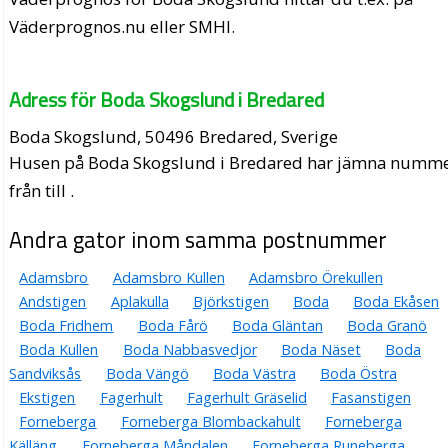
Väderprognos.nu eller SMHI.
Adress för Boda Skogslund i Bredared
Boda Skogslund, 50496 Bredared, Sverige
Husen på Boda Skogslund i Bredared har jämna numm
från till .
Andra gator inom samma postnummer
Adamsbro
Adamsbro Kullen
Adamsbro Örekullen
Andstigen
Aplakulla
Björkstigen
Boda
Boda Ekåsen
Boda Fridhem
Boda Fårö
Boda Gläntan
Boda Granö
Boda Kullen
Boda Nabbasvedjor
Boda Näset
Boda
Sandviksås
Boda Vängö
Boda Västra
Boda Östra
Ekstigen
Fagerhult
Fagerhult Gräselid
Fasanstigen
Forneberga
Forneberga Blombackahult
Forneberga
Källäng
Forneberga Måndalen
Forneberga Runeberga