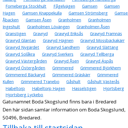
Forneberga Stockhult
Fågelvägen
Gamsen
Gamsen
Hagen
Gamsen Knappekulla
Gamsen Strömsberg
Gamse
Åbacken
Gamsen Åsen
Granholmen
Granholmen
Ingeshult
Granholmen Lövängen
Granholmen Åsen
Granstigen
Gravryd
Gravryd Eriksås
Gravryd Framnäs
Gravryd Gläntan
Gravryd Hägnen
Gravryd Mossbäckakärr
Gravryd Nygärdet
Gravryd Sandhem
Gravryd Slättäng
Gravryd Solåkra
Gravryd Sverkers
Gravryd Tellberga
Gravryd Västergården
Gravryd Åsen
Gravryd Äspås
Gravryd Östergården
Grimmered
Grimmered Björkhem
Grimmered Bäckaryd
Grimmered Gräskärr
Grimmered
Kullen
Grimmered Tranebo
Gåshult
Gåshult Västerås
Habeltorp
Habeltorp Hagen
Hasselstigen
Hjortsberg
Hjortsberg Lyckebo
Gatunamnet Boda Skogslund finns bara i Bredared
Den här sidan samlar information om Boda Skogslund,
50496, Bredared.
Tillbaka till startsidan