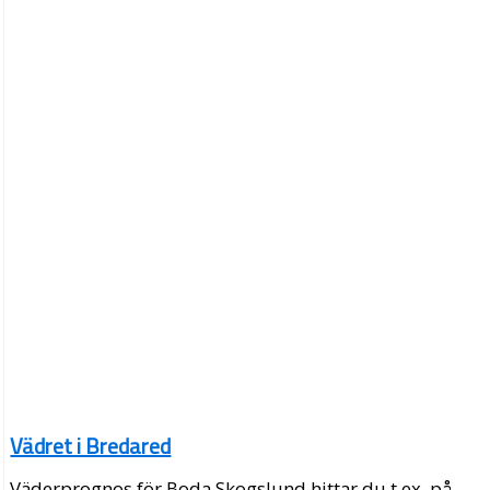
Vädret i Bredared
Väderprognos för Boda Skogslund hittar du t.ex. på