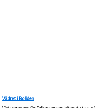
Vädret i Boliden
Väderprognos för Falkmangatan hittar du t.ex. på