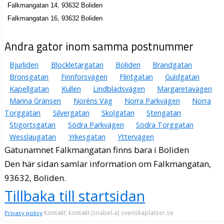
Falkmangatan 14, 93632 Boliden
Falkmangatan 16, 93632 Boliden
Andra gator inom samma postnummer
Bjurliden
Blockletargatan
Boliden
Brandgatan
Bronsgatan
Finnforsvägen
Flintgatan
Guldgatan
Kapellgatan
Kullen
Lindbladsvägen
Margaretavägen
Marina Gränsen
Noréns Väg
Norra Parkvägen
Norra
Torggatan
Silvergatan
Skolgatan
Stengatan
Stigortsgatan
Södra Parkvägen
Södra Torggatan
Wesslaugatan
Yrkesgatan
Yttervägen
Gatunamnet Falkmangatan finns bara i Boliden
Den här sidan samlar information om Falkmangatan,
93632, Boliden.
Tillbaka till startsidan
Kontakt: kontakt (snabel-a) svenskaplatser.se
Privacy policy