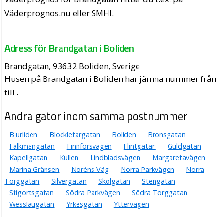
Väderprognos.nu eller SMHI.
Adress för Brandgatan i Boliden
Brandgatan, 93632 Boliden, Sverige
Husen på Brandgatan i Boliden har jämna nummer från
till .
Andra gator inom samma postnummer
Bjurliden
Blockletargatan
Boliden
Bronsgatan
Falkmangatan
Finnforsvägen
Flintgatan
Guldgatan
Kapellgatan
Kullen
Lindbladsvägen
Margaretavägen
Marina Gränsen
Noréns Väg
Norra Parkvägen
Norra
Torggatan
Silvergatan
Skolgatan
Stengatan
Stigortsgatan
Södra Parkvägen
Södra Torggatan
Wesslaugatan
Yrkesgatan
Yttervägen