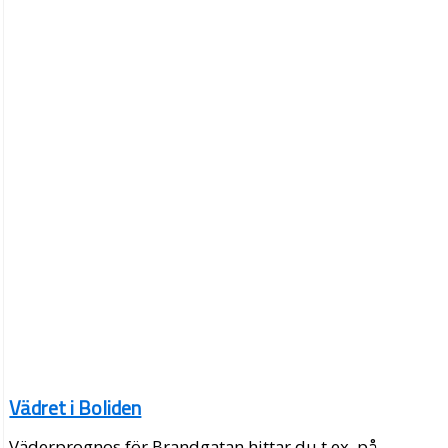
Vädret i Boliden
Väderprognos för Brandgatan hittar du t.ex. på