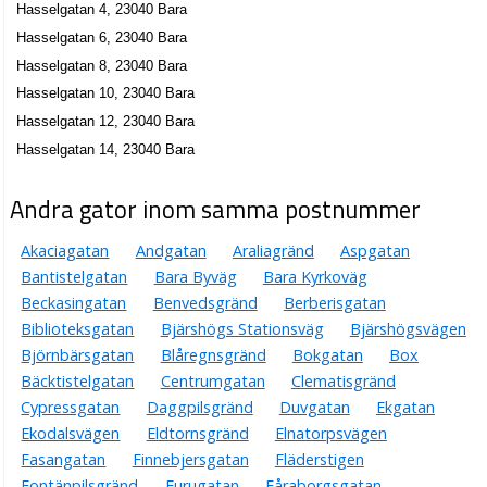
Hasselgatan 4, 23040 Bara
Hasselgatan 6, 23040 Bara
Hasselgatan 8, 23040 Bara
Hasselgatan 10, 23040 Bara
Hasselgatan 12, 23040 Bara
Hasselgatan 14, 23040 Bara
Andra gator inom samma postnummer
Akaciagatan
Andgatan
Araliagränd
Aspgatan
Bantistelgatan
Bara Byväg
Bara Kyrkoväg
Beckasingatan
Benvedsgränd
Berberisgatan
Biblioteksgatan
Bjärshögs Stationsväg
Bjärshögsvägen
Björnbärsgatan
Blåregnsgränd
Bokgatan
Box
Bäcktistelgatan
Centrumgatan
Clematisgränd
Cypressgatan
Daggpilsgränd
Duvgatan
Ekgatan
Ekodalsvägen
Eldtornsgränd
Elnatorpsvägen
Fasangatan
Finnebjersgatan
Fläderstigen
Fontänpilsgränd
Furugatan
Fåraborgsgatan