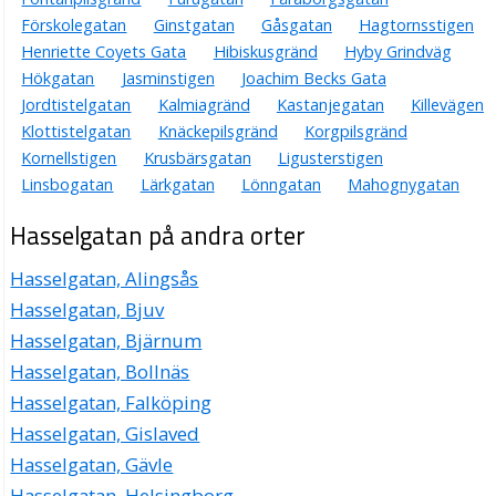
Förskolegatan
Ginstgatan
Gåsgatan
Hagtornsstigen
Henriette Coyets Gata
Hibiskusgränd
Hyby Grindväg
Hökgatan
Jasminstigen
Joachim Becks Gata
Jordtistelgatan
Kalmiagränd
Kastanjegatan
Killevägen
Klottistelgatan
Knäckepilsgränd
Korgpilsgränd
Kornellstigen
Krusbärsgatan
Ligusterstigen
Linsbogatan
Lärkgatan
Lönngatan
Mahognygatan
Hasselgatan på andra orter
Hasselgatan, Alingsås
Hasselgatan, Bjuv
Hasselgatan, Bjärnum
Hasselgatan, Bollnäs
Hasselgatan, Falköping
Hasselgatan, Gislaved
Hasselgatan, Gävle
Hasselgatan, Helsingborg