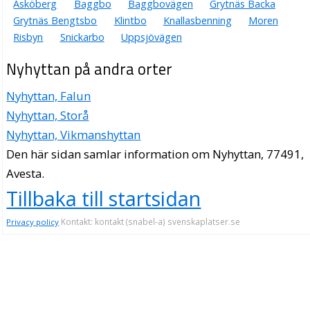
Asköberg
Baggbo
Baggbovägen
Grytnäs Backa
Grytnäs Bengtsbo
Klintbo
Knallasbenning
Moren
Risbyn
Snickarbo
Uppsjövägen
Nyhyttan på andra orter
Nyhyttan, Falun
Nyhyttan, Storå
Nyhyttan, Vikmanshyttan
Den här sidan samlar information om Nyhyttan, 77491,
Avesta.
Tillbaka till startsidan
Kontakt: kontakt (snabel-a) svenskaplatser.se
Privacy policy