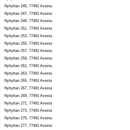
Nyhyttan 245, 77491 Avesta
Nyhyttan 247, 77491 Avesta
Nyhyttan 249, 77491 Avesta
Nyhyttan 251, 77491 Avesta
Nyhyttan 253, 77491 Avesta
Nyhyttan 255, 77491 Avesta
Nyhyttan 257, 77491 Avesta
Nyhyttan 259, 77491 Avesta
Nyhyttan 261, 77491 Avesta
Nyhyttan 263, 77491 Avesta
Nyhyttan 265, 77491 Avesta
Nyhyttan 267, 77491 Avesta
Nyhyttan 269, 77491 Avesta
Nyhyttan 271, 77491 Avesta
Nyhyttan 273, 77491 Avesta
Nyhyttan 275, 77491 Avesta
Nyhyttan 277, 77491 Avesta