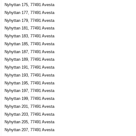
Nyhyttan 175, 77491 Avesta
Nyhyttan 177, 77491 Avesta
Nyhyttan 179, 77491 Avesta
Nyhyttan 181, 77491 Avesta
Nyhyttan 183, 77491 Avesta
Nyhyttan 185, 77491 Avesta
Nyhyttan 187, 77491 Avesta
Nyhyttan 189, 77491 Avesta
Nyhyttan 191, 77491 Avesta
Nyhyttan 193, 77491 Avesta
Nyhyttan 195, 77491 Avesta
Nyhyttan 197, 77491 Avesta
Nyhyttan 199, 77491 Avesta
Nyhyttan 201, 77491 Avesta
Nyhyttan 203, 77491 Avesta
Nyhyttan 205, 77491 Avesta
Nyhyttan 207, 77491 Avesta