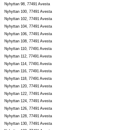
Nyhyttan 98, 77491 Avesta
Nyhyttan 100, 77491 Avesta
Nyhyttan 102, 77491 Avesta
Nyhyttan 104, 77491 Avesta
Nyhyttan 106, 77491 Avesta
Nyhyttan 108, 77491 Avesta
Nyhyttan 110, 77491 Avesta
Nyhyttan 112, 77491 Avesta
Nyhyttan 114, 77491 Avesta
Nyhyttan 116, 77491 Avesta
Nyhyttan 118, 77491 Avesta
Nyhyttan 120, 77491 Avesta
Nyhyttan 122, 77491 Avesta
Nyhyttan 124, 77491 Avesta
Nyhyttan 126, 77491 Avesta
Nyhyttan 128, 77491 Avesta
Nyhyttan 130, 77491 Avesta