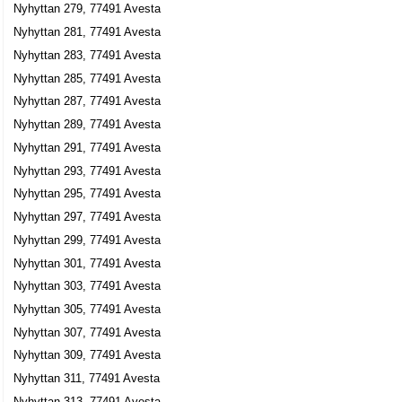
Nyhyttan 279, 77491 Avesta
Nyhyttan 281, 77491 Avesta
Nyhyttan 283, 77491 Avesta
Nyhyttan 285, 77491 Avesta
Nyhyttan 287, 77491 Avesta
Nyhyttan 289, 77491 Avesta
Nyhyttan 291, 77491 Avesta
Nyhyttan 293, 77491 Avesta
Nyhyttan 295, 77491 Avesta
Nyhyttan 297, 77491 Avesta
Nyhyttan 299, 77491 Avesta
Nyhyttan 301, 77491 Avesta
Nyhyttan 303, 77491 Avesta
Nyhyttan 305, 77491 Avesta
Nyhyttan 307, 77491 Avesta
Nyhyttan 309, 77491 Avesta
Nyhyttan 311, 77491 Avesta
Nyhyttan 313, 77491 Avesta