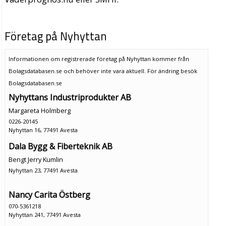
Företag på Nyhyttan
Informationen om registrerade företag på Nyhyttan kommer från
Bolagsdatabasen.se och behöver inte vara aktuell. För ändring
besök
Bolagsdatabasen.se
Nyhyttans Industriprodukter AB
Margareta Holmberg
0226-20145
Nyhyttan 16, 77491 Avesta
Dala Bygg & Fiberteknik AB
Bengt Jerry Kumlin
Nyhyttan 23, 77491 Avesta
Nancy Carita Östberg
070-5361218
Nyhyttan 241, 77491 Avesta