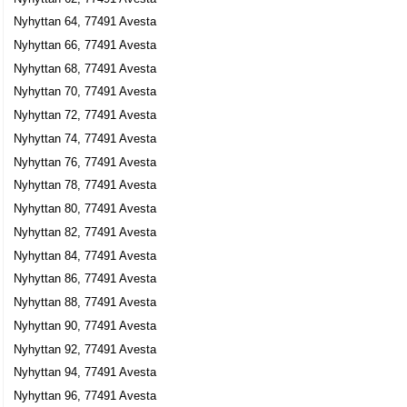
Nyhyttan 64, 77491 Avesta
Nyhyttan 66, 77491 Avesta
Nyhyttan 68, 77491 Avesta
Nyhyttan 70, 77491 Avesta
Nyhyttan 72, 77491 Avesta
Nyhyttan 74, 77491 Avesta
Nyhyttan 76, 77491 Avesta
Nyhyttan 78, 77491 Avesta
Nyhyttan 80, 77491 Avesta
Nyhyttan 82, 77491 Avesta
Nyhyttan 84, 77491 Avesta
Nyhyttan 86, 77491 Avesta
Nyhyttan 88, 77491 Avesta
Nyhyttan 90, 77491 Avesta
Nyhyttan 92, 77491 Avesta
Nyhyttan 94, 77491 Avesta
Nyhyttan 96, 77491 Avesta