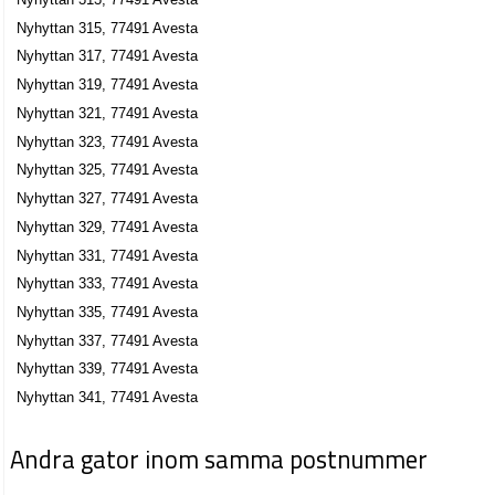
Nyhyttan 315, 77491 Avesta
Nyhyttan 317, 77491 Avesta
Nyhyttan 319, 77491 Avesta
Nyhyttan 321, 77491 Avesta
Nyhyttan 323, 77491 Avesta
Nyhyttan 325, 77491 Avesta
Nyhyttan 327, 77491 Avesta
Nyhyttan 329, 77491 Avesta
Nyhyttan 331, 77491 Avesta
Nyhyttan 333, 77491 Avesta
Nyhyttan 335, 77491 Avesta
Nyhyttan 337, 77491 Avesta
Nyhyttan 339, 77491 Avesta
Nyhyttan 341, 77491 Avesta
Andra gator inom samma postnummer