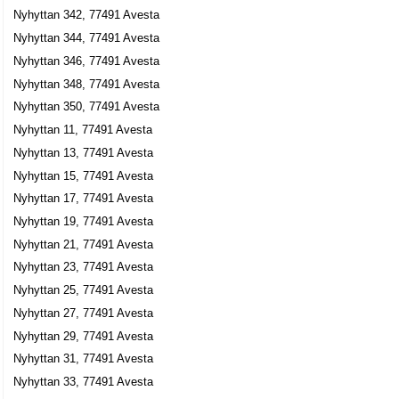
Nyhyttan 342, 77491 Avesta
Nyhyttan 344, 77491 Avesta
Nyhyttan 346, 77491 Avesta
Nyhyttan 348, 77491 Avesta
Nyhyttan 350, 77491 Avesta
Nyhyttan 11, 77491 Avesta
Nyhyttan 13, 77491 Avesta
Nyhyttan 15, 77491 Avesta
Nyhyttan 17, 77491 Avesta
Nyhyttan 19, 77491 Avesta
Nyhyttan 21, 77491 Avesta
Nyhyttan 23, 77491 Avesta
Nyhyttan 25, 77491 Avesta
Nyhyttan 27, 77491 Avesta
Nyhyttan 29, 77491 Avesta
Nyhyttan 31, 77491 Avesta
Nyhyttan 33, 77491 Avesta