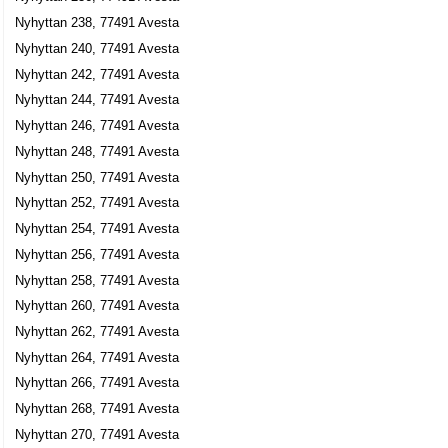
Nyhyttan 238, 77491 Avesta
Nyhyttan 240, 77491 Avesta
Nyhyttan 242, 77491 Avesta
Nyhyttan 244, 77491 Avesta
Nyhyttan 246, 77491 Avesta
Nyhyttan 248, 77491 Avesta
Nyhyttan 250, 77491 Avesta
Nyhyttan 252, 77491 Avesta
Nyhyttan 254, 77491 Avesta
Nyhyttan 256, 77491 Avesta
Nyhyttan 258, 77491 Avesta
Nyhyttan 260, 77491 Avesta
Nyhyttan 262, 77491 Avesta
Nyhyttan 264, 77491 Avesta
Nyhyttan 266, 77491 Avesta
Nyhyttan 268, 77491 Avesta
Nyhyttan 270, 77491 Avesta