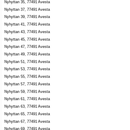
Nyhyttan 35, 77491 Avesta
Nyhyttan 37, 77491 Avesta
Nyhyttan 39, 77491 Avesta
Nyhyttan 41, 77491 Avesta
Nyhyttan 43, 77491 Avesta
Nyhyttan 45, 77491 Avesta
Nyhyttan 47, 77491 Avesta
Nyhyttan 49, 77491 Avesta
Nyhyttan 51, 77491 Avesta
Nyhyttan 53, 77491 Avesta
Nyhyttan 55, 77491 Avesta
Nyhyttan 57, 77491 Avesta
Nyhyttan 59, 77491 Avesta
Nyhyttan 61, 77491 Avesta
Nyhyttan 63, 77491 Avesta
Nyhyttan 65, 77491 Avesta
Nyhyttan 67, 77491 Avesta
Nyhyttan 69, 77491 Avesta