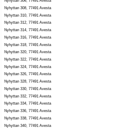
Nyhyttan 306, 77491 Avesta
Nyhyttan 308, 77491 Avesta
Nyhyttan 310, 77491 Avesta
Nyhyttan 312, 77491 Avesta
Nyhyttan 314, 77491 Avesta
Nyhyttan 316, 77491 Avesta
Nyhyttan 318, 77491 Avesta
Nyhyttan 320, 77491 Avesta
Nyhyttan 322, 77491 Avesta
Nyhyttan 324, 77491 Avesta
Nyhyttan 326, 77491 Avesta
Nyhyttan 328, 77491 Avesta
Nyhyttan 330, 77491 Avesta
Nyhyttan 332, 77491 Avesta
Nyhyttan 334, 77491 Avesta
Nyhyttan 336, 77491 Avesta
Nyhyttan 338, 77491 Avesta
Nyhyttan 340, 77491 Avesta