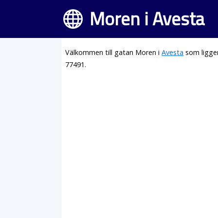
Moren i Avesta
Välkommen till gatan Moren i
Avesta
som ligger
77491.