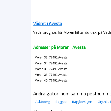
Vädret i Avesta
Väderprognos för Moren hittar du t.ex. på Väd
Adresser på Moren i Avesta
Moren 32, 77491 Avesta
Moren 34, 77491 Avesta
Moren 36, 77491 Avesta
Moren 38, 77491 Avesta
Moren 40, 77491 Avesta
Andra gator inom samma postnumm
Asköberg
Baggbo
Baggbovägen
Grytnäs 