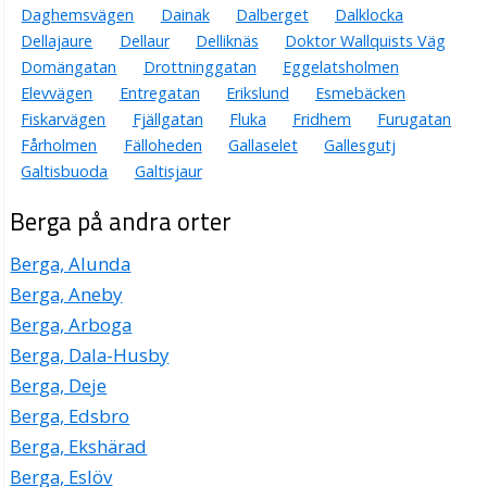
Daghemsvägen
Dainak
Dalberget
Dalklocka
Dellajaure
Dellaur
Delliknäs
Doktor Wallquists Väg
Domängatan
Drottninggatan
Eggelatsholmen
Elevvägen
Entregatan
Erikslund
Esmebäcken
Fiskarvägen
Fjällgatan
Fluka
Fridhem
Furugatan
Fårholmen
Fälloheden
Gallaselet
Gallesgutj
Galtisbuoda
Galtisjaur
Berga på andra orter
Berga, Alunda
Berga, Aneby
Berga, Arboga
Berga, Dala-Husby
Berga, Deje
Berga, Edsbro
Berga, Ekshärad
Berga, Eslöv