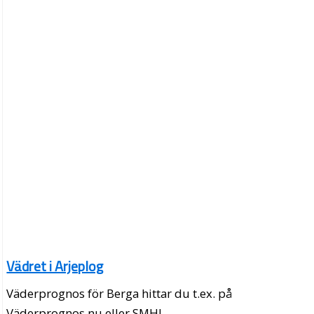
Vädret i Arjeplog
Väderprognos för Berga hittar du t.ex. på
Väderprognos.nu eller SMHI.