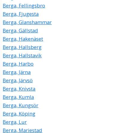
Berga, Fellingsbro
Berga, Fjugesta
Berga, Glanshammar
Berga, Gällstad
Berga, Hakenäset
Berga, Hallsberg
Berga, Hallstavik
Berga, Harbo
Berga, Järna
Berga, Järvsö
Berga, Knivsta
Berga, Kumla
Berga, Kungsör
Berga, Köping
Berga, Lur
Berga, Mariestad