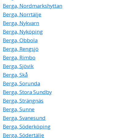
Berga, Nordmarkshyttan
Berga, Norrtälje
Berga, Nykvarn
Berga, Nyköping
Berga, Obbola
Berga, Rengsjö
Berga, Rimbo
Berga, Sjövik
Berga, Skå
Berga, Sorunda
Berga, Stora Sundby
Berga, Strängnäs
Berga, Sunne
Berga, Svanesund
Berga, Söderköping
Berga, Södertälje