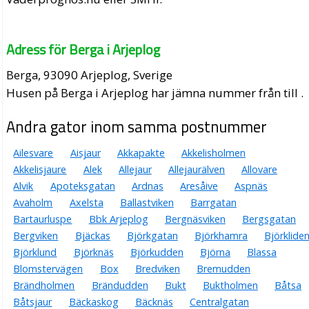
Adress för Berga i Arjeplog
Berga, 93090 Arjeplog, Sverige
Husen på Berga i Arjeplog har jämna nummer från till .
Andra gator inom samma postnummer
Ailesvare
Aisjaur
Akkapakte
Akkelisholmen
Akkelisjaure
Alek
Allejaur
Allejaurälven
Allovare
Alvik
Apoteksgatan
Ardnas
Aresåive
Aspnäs
Avaholm
Axelsta
Ballastviken
Barrgatan
Bartaurluspe
Bbk Arjeplog
Bergnäsviken
Bergsgatan
Bergviken
Bjäckas
Björkgatan
Björkhamra
Björklide
Björklund
Björknäs
Björkudden
Björna
Blassa
Blomstervägen
Box
Bredviken
Bremudden
Brändholmen
Brändudden
Bukt
Buktholmen
Båtsa
Båtsjaur
Bäckaskog
Bäcknäs
Centralgatan