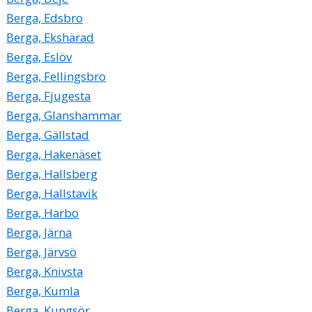
Berga, Edsbro
Berga, Ekshärad
Berga, Eslöv
Berga, Fellingsbro
Berga, Fjugesta
Berga, Glanshammar
Berga, Gällstad
Berga, Hakenäset
Berga, Hallsberg
Berga, Hallstavik
Berga, Harbo
Berga, Järna
Berga, Järvsö
Berga, Knivsta
Berga, Kumla
Berga, Kungsör