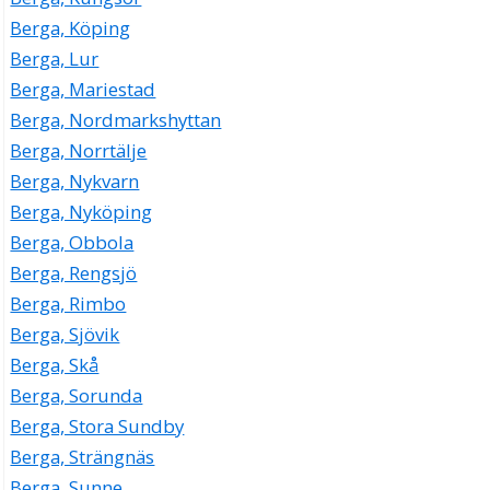
Berga, Köping
Berga, Lur
Berga, Mariestad
Berga, Nordmarkshyttan
Berga, Norrtälje
Berga, Nykvarn
Berga, Nyköping
Berga, Obbola
Berga, Rengsjö
Berga, Rimbo
Berga, Sjövik
Berga, Skå
Berga, Sorunda
Berga, Stora Sundby
Berga, Strängnäs
Berga, Sunne