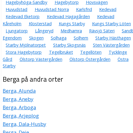
Hagebyhöga-Sandby
Hagebytorp
Hovsvägen
Huvudstad
Huvudstad Norra
Karlsfrid
Kedevad
Kedevad Eketorp
Kedevad Hagagården
Kedevad
Kåreholm
Klosterstad
Kungs Starby
Kungs Starby Löten
Ljungatorp
Långeryd
Medhamra
Rävsjö Säteri
Sand
Egendom
Skogen
Solhaga
Solhem
Starby Hästhagen
Starby Mjölnatorpet
Starby Skogsnäs
Sten Västergården
Stora Hagebytorp
Tegelbruket
Tegellöten
Tycklinge
Gård
Ölstorp Västergården
Ölstorp Östergården
Östra
Starby
Berga på andra orter
Berga, Alunda
Berga, Aneby
Berga, Arboga
Berga, Arjeplog
Berga, Dala-Husby
Berga, Deje