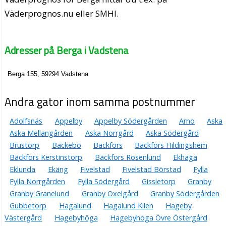
Väderprognos.nu eller SMHI.
Adresser på Berga i Vadstena
Berga 155, 59294 Vadstena
Andra gator inom samma postnummer
Adolfsnäs
Appelby
Appelby Södergården
Arnö
Aska
Aska Mellangården
Aska Norrgård
Aska Södergård
Brustorp
Bäckebo
Bäckfors
Bäckfors Hildingshem
Bäckfors Kerstinstorp
Bäckfors Rosenlund
Ekhaga
Eklunda
Ekäng
Fivelstad
Fivelstad Börstad
Fylla
Fylla Norrgården
Fylla Södergård
Gissletorp
Granby
Granby Granelund
Granby Oxelgård
Granby Södergården
Gubbetorp
Hagalund
Hagalund Kilen
Hageby
Västergård
Hagebyhöga
Hagebyhöga Övre Östergård