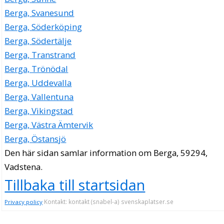
Berga, Svanesund
Berga, Söderköping
Berga, Södertälje
Berga, Transtrand
Berga, Trönödal
Berga, Uddevalla
Berga, Vallentuna
Berga, Vikingstad
Berga, Västra Ämtervik
Berga, Östansjö
Den här sidan samlar information om Berga, 59294,
Vadstena.
Tillbaka till startsidan
Kontakt: kontakt (snabel-a) svenskaplatser.se
Privacy policy