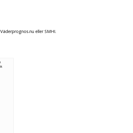
 Väderprognos.nu eller SMHI.
n
ök