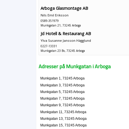
Arboga Glasmontage AB
Nils Emil Eriksson
0589-351979
Munkgatan 21, 73245 Arboga
Jd Hotell & Restaurang AB
Ylva Susanne Jansson Hägglund
0227-13331
Munkgatan 23 Bv, 73245 Arboga
Lundin & Johansson Byggteam AB
Adresser på Munkgatan i Arboga
Daniel Mattias Rosenholm
0589-610110
Munkgatan 31, 73245 Arboga
Munkgatan 1, 73245 Arboga
Lundin & Johansson Fastighets AB
Munkgatan 3, 73245 Arboga
Daniel Mattias Rosenholm
Munkgatan 5, 73245 Arboga
Munkgatan 31, 73245 Arboga
Munkgatan 7, 73245 Arboga
Munkgatan 9, 73245 Arboga
Rosenholms Bygg & Fastighet AB
Munkgatan 11, 73245 Arboga
Daniel Mattias Rosenholm
Munkgatan 13, 73245 Arboga
0589-610110
Munkgatan 15, 73245 Arboga
Munkgatan 31, 73245 Arboga