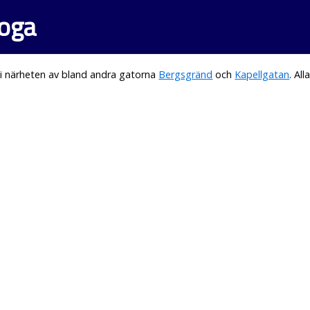
oga
i närheten av bland andra gatorna
Bergsgränd
och
Kapellgatan
. Al