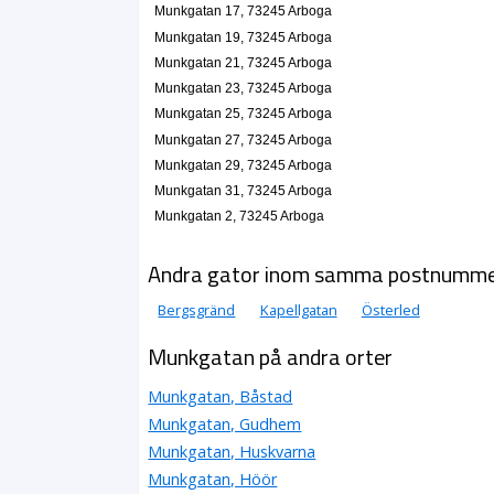
Munkgatan 17, 73245 Arboga
Bengt Nilsson Konsult KB
Munkgatan 19, 73245 Arboga
0589-14633
Munkgatan 9, 73245 Arboga
Munkgatan 21, 73245 Arboga
Munkgatan 23, 73245 Arboga
Munkgatan 25, 73245 Arboga
Munkgatan 27, 73245 Arboga
Munkgatan 29, 73245 Arboga
Munkgatan 31, 73245 Arboga
Munkgatan 2, 73245 Arboga
Andra gator inom samma postnumm
Bergsgränd
Kapellgatan
Österled
Munkgatan på andra orter
Munkgatan, Båstad
Munkgatan, Gudhem
Munkgatan, Huskvarna
Munkgatan, Höör