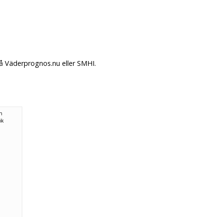
på Väderprognos.nu eller SMHI.
ån
ök