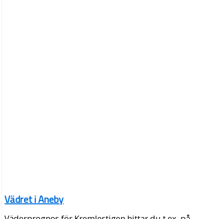
Vädret i Aneby
Väderprognos för Kremlestigen hittar du t.ex. på