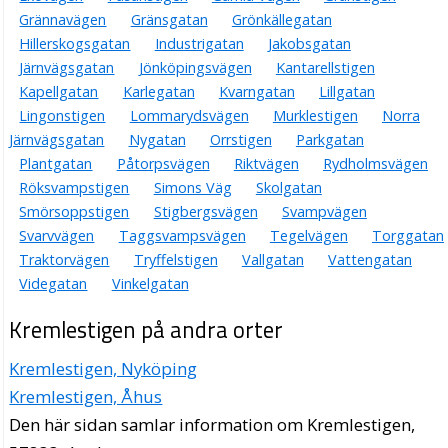
Grännavägen
Gränsgatan
Grönkällegatan
Hillerskogsgatan
Industrigatan
Jakobsgatan
Järnvägsgatan
Jönköpingsvägen
Kantarellstigen
Kapellgatan
Karlegatan
Kvarngatan
Lillgatan
Lingonstigen
Lommarydsvägen
Murklestigen
Norra
Järnvägsgatan
Nygatan
Orrstigen
Parkgatan
Plantgatan
Påtorpsvägen
Riktvägen
Rydholmsvägen
Röksvampstigen
Simons Väg
Skolgatan
Smörsoppstigen
Stigbergsvägen
Svampvägen
Svarvvägen
Taggsvampsvägen
Tegelvägen
Torggatan
Traktorvägen
Tryffelstigen
Vallgatan
Vattengatan
Videgatan
Vinkelgatan
Kremlestigen på andra orter
Kremlestigen, Nyköping
Kremlestigen, Åhus
Den här sidan samlar information om Kremlestigen,